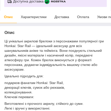
Доступна доставка
Опис
Характеристики
Доставка
Оплата
Умови п
Опис
Ці унікальні акрилові брелоки з персонажами популярної гри
Honkai: Star Rail — ідеальний аксесуар для всіх
шанувальників аніме та геймінга. Вони поєднують стильний
дизайн, якісні матеріали і насичений колір, передаючі
атмосферу гри. Кожен брелок виконується у форматі
персонажа, додаючи індивідуальність вашому стилю або
аксесуарам.
Ідеально підходить для:
подарков фанатам Honkai: Star Rail,
декорації ключів, сумок або рюкзаків,
колекціонування.
Ключові переваги:
Виготовлені з прочного акрилу, стійкого до суми.
Легкі і зручні у використанні.