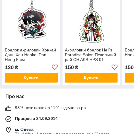
Брелок акриловий Хонкай
Акриловий брелок Hell's
Брел
Дань Хен Honkai Dan
Paradise Shion Пекельний
Honk
Heng 5 см
рай CH AKB HPS 01
120
150
150
₴
₴
Купити
Купити
Про нас
98% позитивних з 1191 відгука за рік
Працює з 24.09.2014
м. Одеса
ТЦ Афіна, 1 поверх, поряд з магазином "Золоте