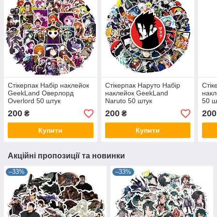
Стікерпак Набір наклейок
Стікерпак Наруто Набір
Стік
GeekLand Оверлорд
наклейок GeekLand
накл
Overlord 50 штук
Naruto 50 штук
50 ш
200
200
200
₴
₴
Купити
Купити
Акційні пропозиції та новинки
–33%
–33%