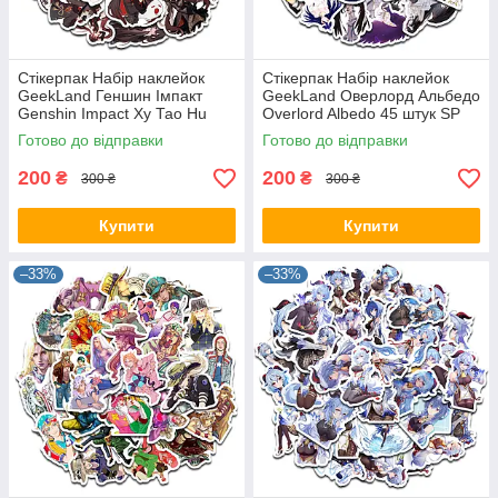
Стікерпак Набір наклейок
Стікерпак Набір наклейок
GeekLand Геншин Імпакт
GeekLand Оверлорд Альбедо
Genshin Impact Ху Тао Hu
Overlord Albedo 45 штук SP
Tao 45 штук SP GI HT 01
OA 01
Готово до відправки
Готово до відправки
200
200
₴
₴
300 ₴
300 ₴
Купити
Купити
–33%
–33%