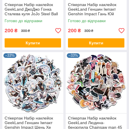
Стікерпак Набір наклейок
Стікерпак Набір наклейок
GeekLand ДжоДжо Гонка
GeekLand Геншин Імпакт
Сталева куля JoJo Steel Ball
Genshin Impact Гань Юй
Run 45 штук SP JJ 02
Ganyu 46 штук SP GI G 01
Готово до відправки
Готово до відправки
200
200
₴
₴
300 ₴
300 ₴
Купити
Купити
–33%
–33%
Стікерпак Набір наклейок
Стікерпак Набір наклейок
GeekLand Геншин Імпакт
GeekLand Людина-
Genshin Impact Шень Хе
бензопила Chainsaw man 45