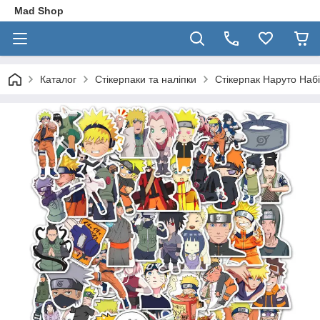
Mad Shop
Каталог
Стікерпаки та наліпки
Стікерпак Наруто Наб