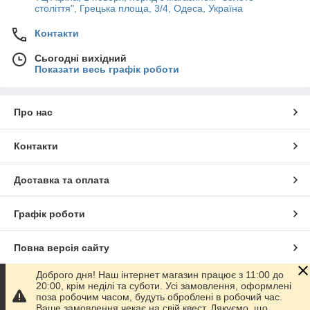
століття", Грецька площа, 3/4, Одеса, Україна
Контакти
Сьогодні вихідний
Показати весь графік роботи
Про нас
Контакти
Доставка та оплата
Графік роботи
Повна версія сайту
Доброго дня! Наш інтернет магазин працює з 11:00 до
Сайт створено на маркетплейсі
Prom.ua
20:00, крім неділі та суботи. Усі замовлення, оформлені
поза робочим часом, будуть оброблені в робочий час.
Ваше замовлення чекає на свій квест. Дякуємо, що