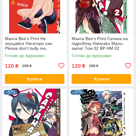
Манга Bee's Print Не
Манга Bee's Print Сатана на
знущайся Нагаторо сан
підробітку Hataraku Maou-
Please don't bully me,
sama! Том 02 ВР HM 02
Nagatoro Том 04 BP PDB 04
Готово до відправки
Готово до відправки
120
120
₴
₴
190 ₴
190 ₴
Купити
Купити
–37%
–37%