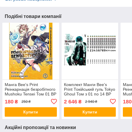
Подібні товари компанії
Манга Bee's Print
Комплект Манги Bee's
Манг
Реінкарнація безробітного
Print Токійський гуль Tokyo
Реін
Mushoku Tensei Том 01 ВР
Ghoul Том з 01 по 14 BP
Mush
MT 01
TGSET 01
MT 
180
2 646
180
₴
₴
250 ₴
2 940 ₴
Купити
Купити
Акційні пропозиції та новинки