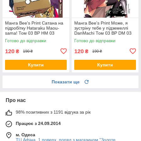
Манга Bee's Print Сатана на
Манга Bee's Print Може, я
підробітку Hataraku Maou-
зустріну тебе у підземеллі
sama! Том 03 ВР HM 03
DanMachi Том 03 BP DM 03
Готово до відправки
Готово до відправки
120
120
₴
₴
190 ₴
190 ₴
Купити
Купити
Показати ще
Про нас
98% позитивних з 1191 відгука за рік
Працює з 24.09.2014
м. Одеса
ТЦ Афіна, 1 поверх, поряд з магазином "Золоте