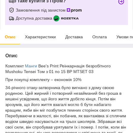
Що таке купити з Пром?
Замовлення під захистом
Доступна доставка
Опис
Характеристики
Доставка
Оплата
Умови п
Опис
Комплект
Манги
Bee's Print Реінкарнація безробітного
Mushoku Tensei Том з 01 по 15 BP MTSET 03
При покупці комплекту – економія 10%
34-річного отаку-затворника було вигнано з дому своєю
родиною. Цей жирний і потворний незайманий без гроша в
кишені усвідомив, що його життя добігло кінця. Потім він
зрозумів, що його життя взагалі могло б бути набагато
кращим, якби він міг позбутися темних сторінок свого життя.
Перебуваючи в жалості, він побачив, як вантажівка зі сплячим
водієм швидко насувається на трьох школярів. Зібравши всі
свої сили, він спробував урятувати їх і помер. І потім, коли він
розплющив очі, він уже переродився у світі меча та магії, як