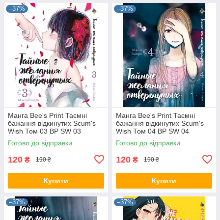
–37%
–37%
Манга Bee's Print Таємні
Манга Bee's Print Таємні
бажання відкинутих Scum's
бажання відкинутих Scum's
Wish Том 03 BP SW 03
Wish Том 04 BP SW 04
Готово до відправки
Готово до відправки
120
120
₴
₴
190 ₴
190 ₴
Купити
Купити
–37%
–37%