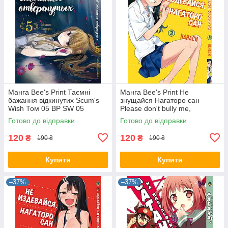
Манга Bee's Print Таємні
Манга Bee's Print Не
бажання відкинутих Scum's
знущайся Нагаторо сан
Wish Том 05 BP SW 05
Please don't bully me,
Nagatoro Том 03 BP PDB 03
Готово до відправки
Готово до відправки
120
120
₴
₴
190 ₴
190 ₴
Купити
Купити
–37%
–37%