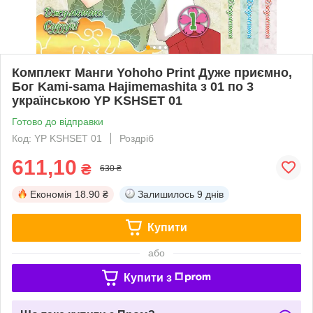
Комплект Манги Yohoho Print Дуже приємно,
Бог Kami-sama Hajimemashita з 01 по 3
українською YP KSHSET 01
Готово до відправки
Код: YP KSHSET 01
Роздріб
611,10
₴
630 ₴
Економія
18.90 ₴
Залишилось
9 днів
Купити
або
Купити з