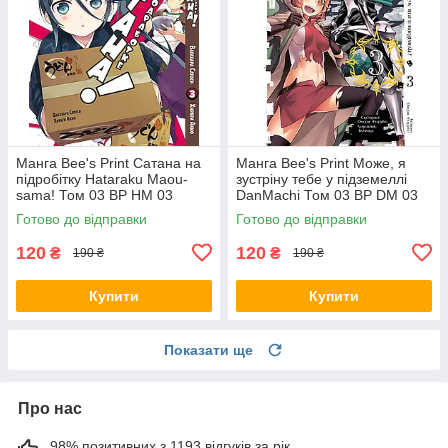
Манга Bee's Print Сатана на
Манга Bee's Print Може, я
підробітку Hataraku Maou-
зустріну тебе у підземеллі
sama! Том 03 ВР HM 03
DanMachi Том 03 BP DM 03
Готово до відправки
Готово до відправки
120
120
₴
₴
190 ₴
190 ₴
Купити
Купити
Показати ще
Про нас
98% позитивних з 1193 відгуків за рік