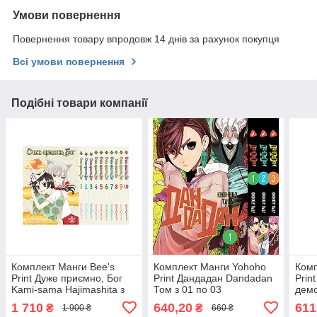
Умови повернення
Повернення товару впродовж 14 днів за рахунок покупця
Всі умови повернення
Подібні товари компанії
Комплект Манги Bee's
Комплект Манги Yohoho
Комп
Print Дуже приємно, Бог
Print Дандадан Dandadan
Prin
Kami-sama Hajimashita з
Том з 01 по 03
демо
01 по 10 BP KSHSET 02
українською мовою YP
по 0
1 710
640,20
611
₴
₴
1 900 ₴
660 ₴
DDD SET 02
YP 