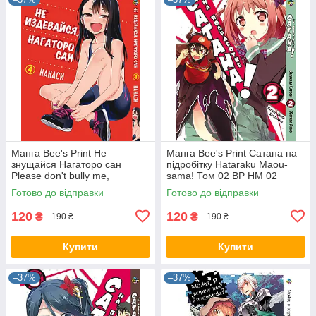
Манга Bee's Print Не
Манга Bee's Print Сатана на
знущайся Нагаторо сан
підробітку Hataraku Maou-
Please don't bully me,
sama! Том 02 ВР HM 02
Nagatoro Том 04 BP PDB 04
Готово до відправки
Готово до відправки
120
120
₴
₴
190 ₴
190 ₴
Купити
Купити
–37%
–37%