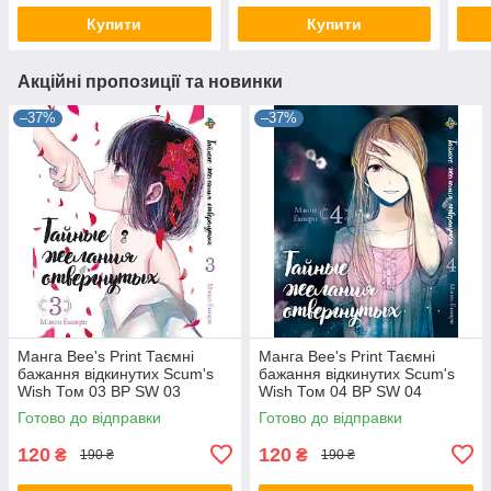
Купити
Купити
Акційні пропозиції та новинки
–37%
–37%
Манга Bee's Print Таємні
Манга Bee's Print Таємні
бажання відкинутих Scum's
бажання відкинутих Scum's
Wish Том 03 BP SW 03
Wish Том 04 BP SW 04
Готово до відправки
Готово до відправки
120
120
₴
₴
190 ₴
190 ₴