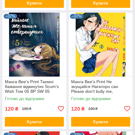
Купити
Купити
–37%
–37%
Манга Bee's Print Таємні
Манга Bee's Print Не
бажання відкинутих Scum's
знущайся Нагаторо сан
Wish Том 05 BP SW 05
Please don't bully me,
Nagatoro Том 03 BP PDB 03
Готово до відправки
Готово до відправки
120
120
₴
₴
190 ₴
190 ₴
Купити
Купити
–37%
–37%