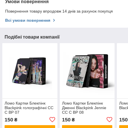
Умови повернення
Повернення товару впродовж 14 днів за рахунок покупця
Всі умови повернення
Подібні товари компанії
Ломо Картки Блекпінк
Ломо Картки Блекпінк
Ломо
Blackpink голографічні СС
Дженні Blackpink Jennie
Blac
C BP 07
СС C BP 08
150
150
150
₴
₴