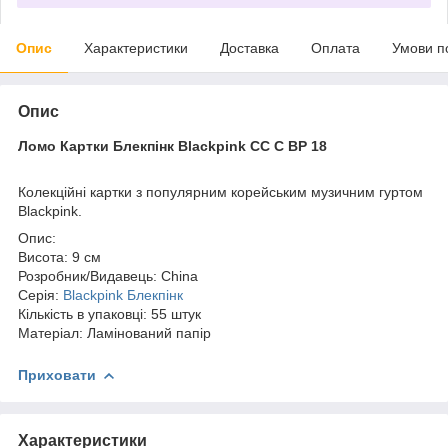
Опис
Характеристики
Доставка
Оплата
Умови п
Опис
Ломо Картки Блекпінк Blackpink СС C BP 18
Колекційні картки з популярним корейським музичним гуртом
Blackpink.
Опис:
Висота: 9 см
Розробник/Видавець: China
Серія:
Blackpink Блекпінк
Кількість в упаковці: 55 штук
Матеріал: Ламінований папір
Приховати
Характеристики