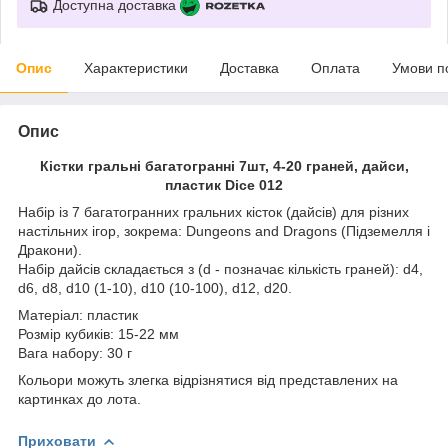
Доступна доставка
Опис
Характеристики
Доставка
Оплата
Умови п
Опис
Кістки гральні багатогранні 7шт, 4-20 граней, дайси,
пластик Dice 012
Набір із 7 багатогранних гральних кісток (дайсів) для різних
настільних ігор, зокрема: Dungeons and Dragons (Підземелля і
Дракони).
Набір дайсів складається з (d - позначає кількість граней): d4,
d6, d8, d10 (1-10), d10 (10-100), d12, d20.
Матеріал: пластик
Розмір кубиків: 15-22 мм
Вага набору: 30 г
Кольори можуть злегка відрізнятися від представлених на
картинках до лота.
Приховати