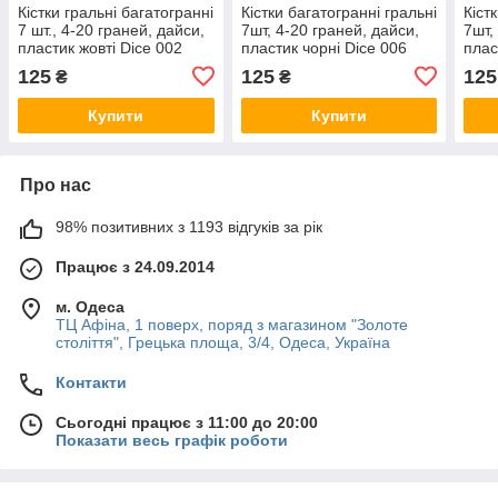
Кістки гральні багатогранні
Кістки багатогранні гральні
Кіст
7 шт., 4-20 граней, дайси,
7шт, 4-20 граней, дайси,
7шт,
пластик жовті Dice 002
пластик чорні Dice 006
плас
125
125
125
₴
₴
Купити
Купити
Про нас
98% позитивних з 1193 відгуків за рік
Працює з 24.09.2014
м. Одеса
ТЦ Афіна, 1 поверх, поряд з магазином "Золоте
століття", Грецька площа, 3/4, Одеса, Україна
Контакти
Сьогодні працює з 11:00 до 20:00
Показати весь графік роботи