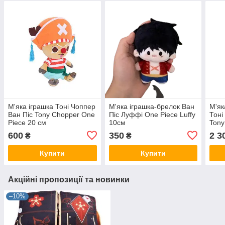
М'яка іграшка Тоні Чоппер
М'яка іграшка-брелок Ван
М'як
Ван Піс Tony Chopper One
Піс Луффі One Piece Luffy
Тоні
Piece 20 см
10см
Tony
CH 
600
350
2 3
₴
₴
Купити
Купити
Акційні пропозиції та новинки
–10%