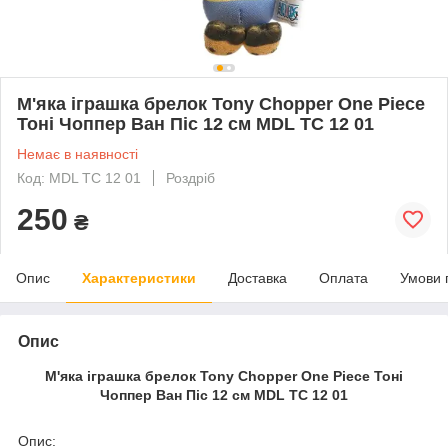
М'яка іграшка брелок Tony Chopper One Piece
Тоні Чоппер Ван Піс 12 см MDL TC 12 01
Немає в наявності
Код: MDL TC 12 01
Роздріб
250
₴
Опис
Характеристики
Доставка
Оплата
Умови 
Опис
М'яка іграшка брелок Tony Chopper One Piece Тоні
Чоппер Ван Піс 12 см MDL TC 12 01
Опис: