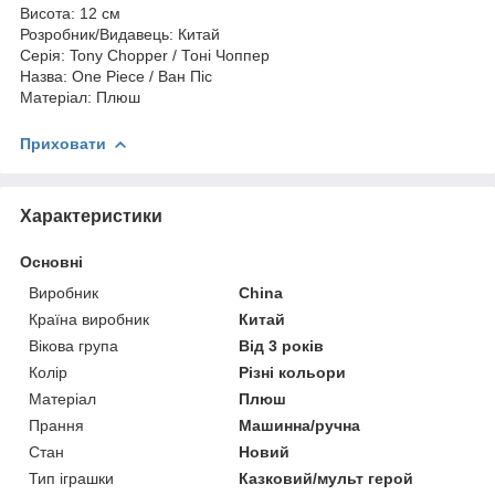
Висота: 12 см
Розробник/Видавець: Китай
Серія: Tony Chopper / Тоні Чоппер
Назва: One Piece / Ван Піс
Матеріал: Плюш
Приховати
Характеристики
Основні
Виробник
China
Країна виробник
Китай
Вікова група
Від 3 років
Колір
Різні кольори
Матеріал
Плюш
Прання
Машинна/ручна
Стан
Новий
Тип іграшки
Казковий/мульт герой