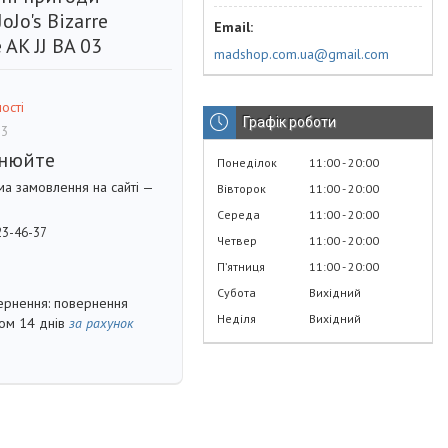
Jo's Bizarre
 AK JJ BA 03
madshop.com.ua@gmail.com
ості
Графік роботи
03
чнюйте
Понеділок
11:00
20:00
ма замовлення на сайті —
Вівторок
11:00
20:00
Середа
11:00
20:00
23-46-37
Четвер
11:00
20:00
Пʼятниця
11:00
20:00
Субота
Вихідний
повернення
Неділя
Вихідний
гом 14 днів
за рахунок