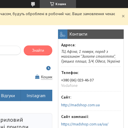
Кошик
м часом, будуть оброблені в робочий час. Ваше замовлення чекає
Контакти
Знайти
ТЦ Афіна, 1 поверх, поряд з
магазином "Золоте століття",
Грецька площа, 3/4, Одеса, Україна
Кошик
+380 (66) 023-46-37
Vodafone
Відгуки
Instagram
http://madshop.com.ua
криловий
https://madshop.com.ua/ua/
ні пригоди