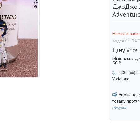
ДжоДжо Jo
Adventure
Немає в наявн
Код:
AK JJ BA 
Ціну уто
Мінімальна су
50 ₴
+380 (66) 0
Vodafone
товару протя
покупця