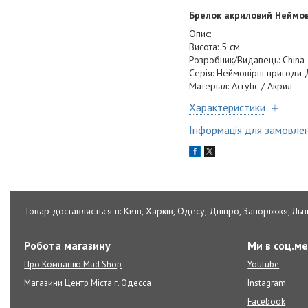
Брелок акриловий Неймові
Опис:
Висота: 5 см
Розробник/Видавець: China
Серія: Неймовірні пригоди 
Матеріал: Acrylic / Акрил
Характеристики
Інформація для замовле
Товар доставляється в: Київ, Харків, Одесу, Дніпро, Запоріжжя, Льві
Робота магазину
Ми в соц.м
Про Компанію Mad Shop
Youtube
Магазини Центр Міста г. Одесса
Instagram
Facebook