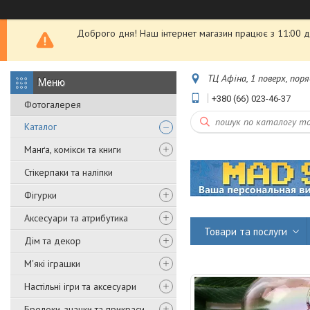
Доброго дня! Наш інтернет магазин працює з 11:00 до
ТЦ Афіна, 1 поверх, пор
+380 (66) 023-46-37
Фотогалерея
Каталог
Манґа, комікси та книги
Стікерпаки та наліпки
Фігурки
Аксесуари та атрибутика
Товари та послуги
Дім та декор
М'які іграшки
Настільні ігри та аксесуари
Брелоки, значки та прикраси