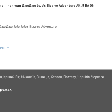
рні пригоди ДжоДжо JoJo's Bizarre Adventure AK JJ BA 03
ДжоДжо JoJo JoJo's Bizarre Adventure
ння
в, Кривий Ріг, Миколаїв, Вінницю, Херсон, Полтаву, Чернігів, Черкаси
ережах