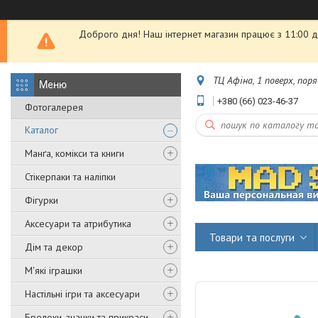
Доброго дня! Наш інтернет магазин працює з 11:00 до
ТЦ Афіна, 1 поверх, пор
+380 (66) 023-46-37
Фотогалерея
Каталог
Манґа, комікси та книги
Стікерпаки та наліпки
Фігурки
Аксесуари та атрибутика
Товари та послуги
Дім та декор
М'які іграшки
Настільні ігри та аксесуари
Брелоки, значки та прикраси