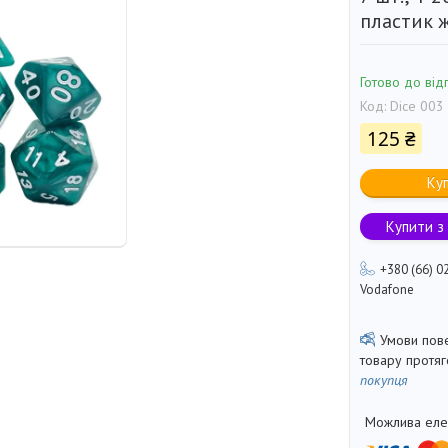
пластик ж
Готово до від
Код:
Dice 003
125 ₴
Ку
Купити з
+380 (66) 0
Vodafone
товару протя
покупця