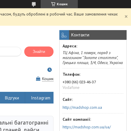
Кошик
м часом, будуть оброблені в робочий час. Ваше замовлення чекає
Контакти
Знайти
ТЦ Афіна, 1 поверх, поряд з
магазином "Золоте століття",
Грецька площа, 3/4, Одеса, Україна
Кошик
+380 (66) 023-46-37
Vodafone
Відгуки
Instagram
http://madshop.com.ua
альні багатогранні
https://madshop.com.ua/ua/
0 граней, дайси,