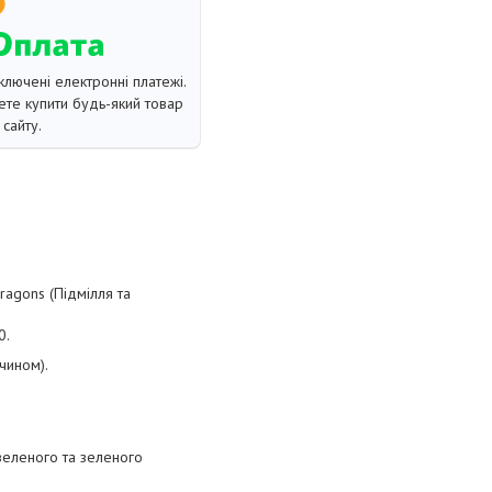
ключені електронні платежі.
те купити будь-який товар
сайту.
Dragons (Підмілля та
0.
чином).
зеленого та зеленого