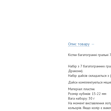
Опис товару
Кістки багатогранні гральні 
Набір з 7 багатогранних гра
Дракони).
Набір дайсів складається з (d
Дайси комплектуються мішеч
Матеріал: пластик
Розмір кубиків: 15-22 мм
Вага набору: 30 г
На момент виставлення лоту
кольорів. Якщо колір є важл