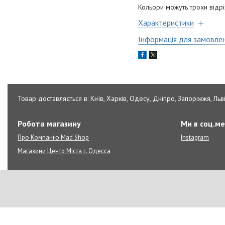
Кольори можуть трохи відрі
Характеристики
Інформація для замовле
Товар доставляється в: Київ, Харків, Одесу, Дніпро, Запоріжжя, Льві
Робота магазину
Ми в соц.м
Про Компанію Mad Shop
Instagram
Магазини Центр Міста г. Одесса