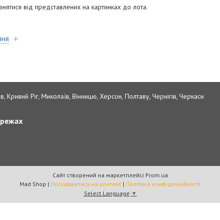
знятися від представлених на картинках до лота.
ння
в, Кривий Ріг, Миколаїв, Вінницю, Херсон, Полтаву, Чернігів, Черкаси
ережах
Сайт створений на маркетплейсі
Prom.ua
Mad Shop |
Поскаржитися на контент
|
Політика конфіденційності
Select Language
▼