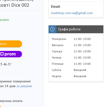
овті Dice 002
madshop.com.ua@gmail.com
правки
Графік роботи
Понеділок
11:00
20:00
пити
Вівторок
11:00
20:00
Середа
11:00
20:00
Четвер
11:00
20:00
Пʼятниця
11:00
20:00
23-46-37
Субота
Вихідний
Неділя
Вихідний
повернення
гом 14 днів
за рахунок