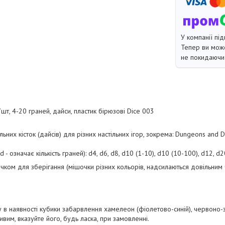
У компанії під
Тепер ви може
не покидаючи 
7шт, 4-20 граней, дайси, пластик бірюзові Dice 003
льних кісток (дайсів) для різних настільних ігор, зокрема: Dungeons and 
 - означає кількість граней): d4, d6, d8, d10 (1-10), d10 (10-100), d12, d2
ком для зберігання (мішочки різних кольорів, надсилаються довільним 
 в наявності кубики забарвлення хамелеон (фіолетово-синій), червоно-
ивим, вказуйте його, будь ласка, при замовленні.