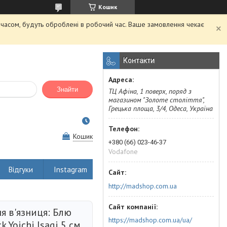
Кошик
м часом, будуть оброблені в робочий час. Ваше замовлення чекає
Контакти
Знайти
ТЦ Афіна, 1 поверх, поряд з
магазином "Золоте століття",
Грецька площа, 3/4, Одеса, Україна
Кошик
+380 (66) 023-46-37
Vodafone
Відгуки
Instagram
http://madshop.com.ua
я в'язниця: Блю
https://madshop.com.ua/ua/
k Yoichi Isagi 5 см