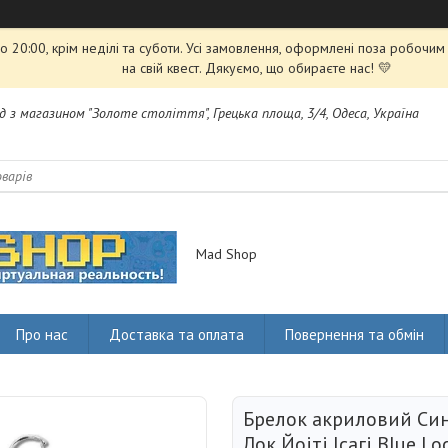
 20:00, крім неділі та суботи. Усі замовлення, оформлені поза робочи
на свій квест. Дякуємо, що обираєте нас! 💛
яд з магазином "Золоте століття", Грецька площа, 3/4, Одеса, Україна
Mad Shop
Про нас
Доставка та оплата
Повернення та обмін
Брелок акриловий Син
Лок Йоіті Ісагі Blue Loc