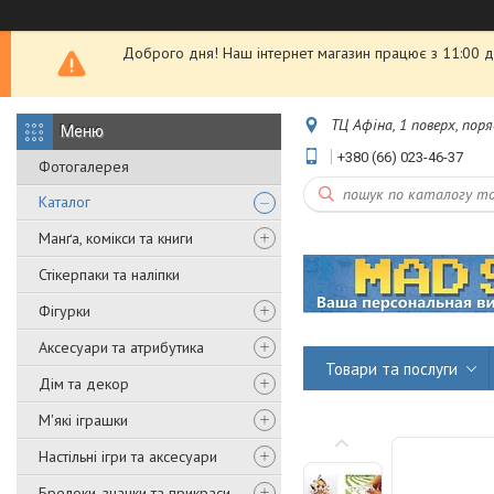
Доброго дня! Наш інтернет магазин працює з 11:00 до
ТЦ Афіна, 1 поверх, пор
+380 (66) 023-46-37
Фотогалерея
Каталог
Манґа, комікси та книги
Стікерпаки та наліпки
Фігурки
Аксесуари та атрибутика
Товари та послуги
Дім та декор
М'які іграшки
Настільні ігри та аксесуари
Брелоки, значки та прикраси