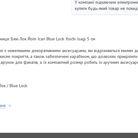
У компанії підключені електронн
купити будь-який товар не покид
ця: Блю Лок Йоіті Ісагі Blue Lock Yoichi Isagi 5 см
илі є невеликими декоративними аксесуарами, які відрізняються милим д
исне покриття, а також забезпечені карабіном, що дозволяє прикріпити ї
арунок для фанатів, а їх компактний розмір робить їх зручним аксесуар
Лок / Blue Lock
ння