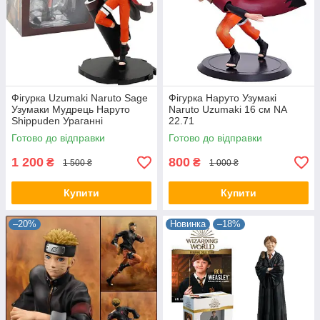
Фігурка Uzumaki Naruto Sage
Фігурка Наруто Узумакі
Узумаки Мудрець Наруто
Naruto Uzumaki 16 см NA
Shippuden Ураганні
22.71
хроніки 19 см NA 22.54
Готово до відправки
Готово до відправки
1 200
800
₴
₴
1 500 ₴
1 000 ₴
Купити
Купити
–20%
Новинка
–18%