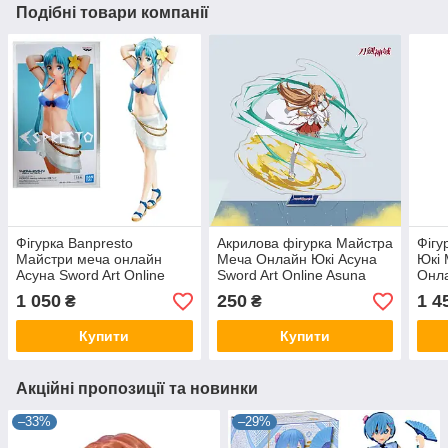
Подібні товари компанії
Фігурка Banpresto
Акрилова фігурка Майстра
Фігу
Майстри меча онлайн
Меча Онлайн Юкі Асуна
Юкі 
Асуна Sword Art Online
Sword Art Online Asuna
Онла
Asuna 22 см WST SAO A
Yuuki 10 см
Konn
1 050
250
1 4
₴
₴
05
KY 2
Купити
Купити
Акційні пропозиції та новинки
–33%
–29%