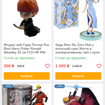
Фігурка чибі Гаррі Поттер Рон
Sega Rem Re Zero Рем у
Візлі Harry Potter Ronald
японській сукні Життя в
Weasley 10 см FCH HP RW
альтернативному світі з нуля
10 02
21 см anime RZ 22.97
Готово до відправки
Готово до відправки
200
1 000
₴
₴
300 ₴
1 400 ₴
Купити
Купити
–20%
–20%