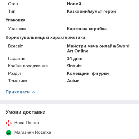
Стан
Новий
Тип
Казковий/мульт герой
Упаковка
Упаковка
Картонна коробка
Користувальницькі характеристики
Всесвіт
Майстри меча онлайн/Sword
Art Online
Гарантія
14 днів
Країна походження
Японія
Розділ
Колекційні фігурки
Тематика
Аніме
Приховати
Умови доставки
Нова Пошта
Магазини Rozetka