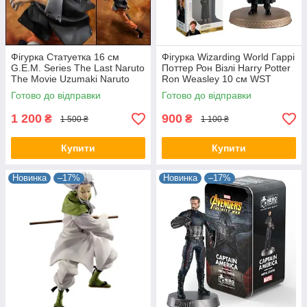
Фігурка Статуетка 16 см
Фігурка Wizarding World Гаррі
G.E.M. Series The Last Naruto
Поттер Рон Візлі Harry Potter
The Movie Uzumaki Naruto
Ron Weasley 10 см WST
Наруто Удзумакі NA 22.200
movie HP RW
Готово до відправки
Готово до відправки
1 200
900
₴
₴
1 500 ₴
1 100 ₴
Купити
Купити
Новинка
–17%
Новинка
–17%