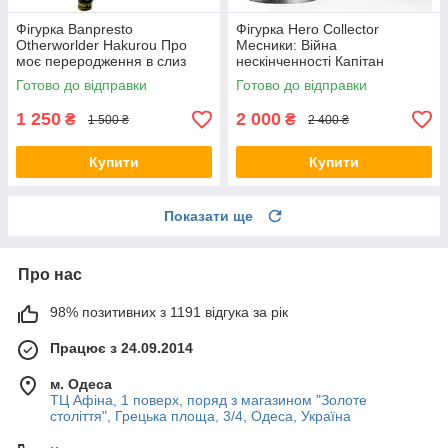
Фігурка Banpresto
Фігурка Hero Collector
Otherworlder Hakurou Про
Месники: Війна
моє переродження в слиз
нескінченності Капітан
Хакуро 14см WST TT H
Америка Captain America 12
Готово до відправки
Готово до відправки
см WST movie M AIW CA
1 250
2 000
₴
₴
1 500 ₴
2 400 ₴
Купити
Купити
Показати ще
Про нас
98% позитивних з 1191 відгука за рік
Працює з 24.09.2014
м. Одеса
ТЦ Афіна, 1 поверх, поряд з магазином "Золоте
століття", Грецька площа, 3/4, Одеса, Україна