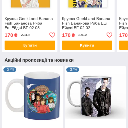
Кружка GeekLand Banana
Кружка GeekLand Banana
Круж
Fish Бананова Риба
Fish Бананова Риба Еш
Fish
Еш Ейджі BF 02.08
Ейджі BF 02.02
Ейдж
170
170
170
₴
₴
270 ₴
270 ₴
Купити
Купити
Акційні пропозиції та новинки
–37%
–37%