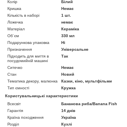
Колір
Білий
Кришка
Немає
Кількість в наборі
1 шт.
Ложечка
немає
Матеріал
Кераміка
Об`єм
330 мл
Подарункова упаковка
Ні
Призначення
Універсальне
Підходить для миття в
Так
посудомийній машині
Ситечко
Немає
Стан
Новий
Тематика декору, малюнка
Казки, кіно, мультфільми
Тип ємності
Кружка
Користувальницькі характеристики
Всесвіт
Бананова риба/Banana Fish
Гарантія
14 днів
Країна походження
Україна
Розділ
Кухлі