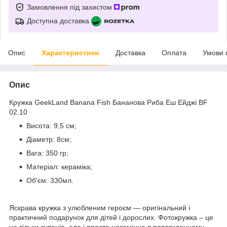
Замовлення під захистом
Доступна доставка
Опис
Характеристики
Доставка
Оплата
Умови 
Опис
Кружка GeekLand Banana Fish Бананова Риба Еш Ейджі BF
02.10
Висота: 9,5 см;
Діаметр: 8см;
Вага: 350 гр;
Матеріал: кераміка;
Об'єм: 330мл.
Яскрава кружка з улюбленим героєм ― оригінальний і
практичний подарунок для дітей і дорослих. Фотокружка – це
не тільки сувенір, але і просто незамінна в повсякденному