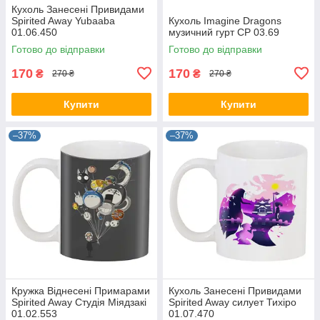
Кухоль Занесені Привидами
Spirited Away Yubaaba
Кухоль Imagine Dragons
01.06.450
музичний гурт CP 03.69
Готово до відправки
Готово до відправки
170
170
₴
₴
270 ₴
270 ₴
Купити
Купити
–37%
–37%
Кружка Віднесені Примарами
Кухоль Занесені Привидами
Spirited Away Студія Міядзакі
Spirited Away силует Тихіро
01.02.553
01.07.470