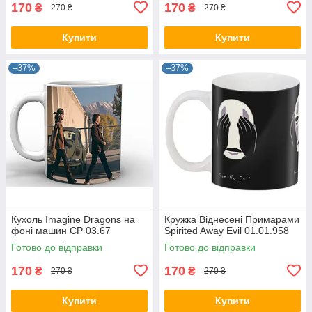
170
170
₴
₴
270 ₴
270 ₴
Купити
Купити
–37%
–37%
Кухоль Imagine Dragons на
Кружка Віднесені Примарами
фоні машин CP 03.67
Spirited Away Evil 01.01.958
Готово до відправки
Готово до відправки
170
170
₴
₴
270 ₴
270 ₴
Купити
Купити