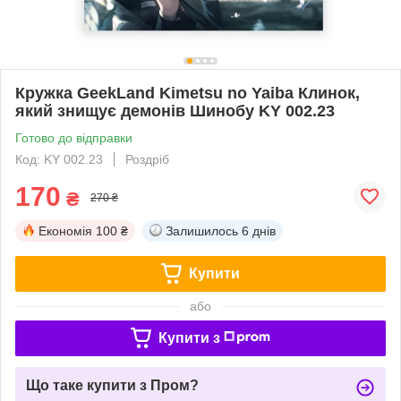
Кружка GeekLand Kimetsu no Yaiba Клинок,
який знищує демонів Шинобу KY 002.23
Готово до відправки
Код: KY 002.23
Роздріб
170
₴
270 ₴
Економія
100 ₴
Залишилось
6 днів
Купити
або
Купити з
Що таке купити з Пром?