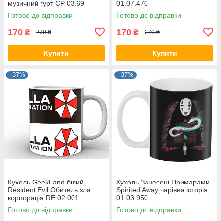
музичний гурт CP 03.69
01.07.470
Готово до відправки
Готово до відправки
170
170
₴
₴
270 ₴
270 ₴
Купити
Купити
–37%
–37%
Кухоль GeekLand білий
Кухоль Занесені Примарами
Resident Evil Обитель зла
Spirited Away чарівна історія
корпорація RE.02.001
01.03.950
Готово до відправки
Готово до відправки