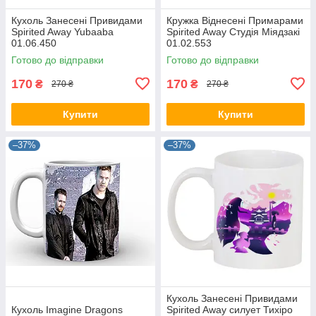
Кухоль Занесені Привидами
Кружка Віднесені Примарами
Spirited Away Yubaaba
Spirited Away Студія Міядзакі
01.06.450
01.02.553
Готово до відправки
Готово до відправки
170
170
₴
₴
270 ₴
270 ₴
Купити
Купити
–37%
–37%
Кухоль Занесені Привидами
Кухоль Imagine Dragons
Spirited Away силует Тихіро