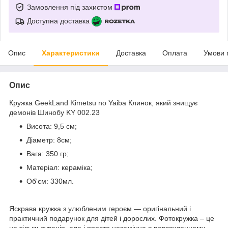
Замовлення під захистом
Доступна доставка
Опис
Характеристики
Доставка
Оплата
Умови 
Опис
Кружка GeekLand Kimetsu no Yaiba Клинок, який знищує
демонів Шинобу KY 002.23
Висота: 9,5 см;
Діаметр: 8см;
Вага: 350 гр;
Матеріал: кераміка;
Об'єм: 330мл.
Яскрава кружка з улюбленим героєм ― оригінальний і
практичний подарунок для дітей і дорослих. Фотокружка – це
не тільки сувенір, але і просто незамінна в повсякденному