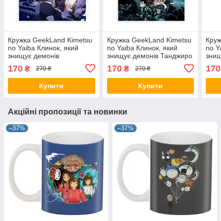
Кружка GeekLand Kimetsu
Кружка GeekLand Kimetsu
Круж
no Yaiba Клинок, який
no Yaiba Клинок, який
no Y
знищує демонів
знищує демонів Танджиро
знищ
Шинобу KY 002.18
Незуко KY 002.04
Шино
170
170
170
₴
₴
270 ₴
270 ₴
Купити
Купити
Акційні пропозиції та новинки
–37%
–37%