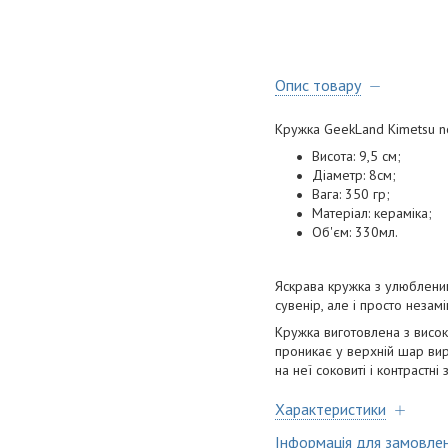
Опис товару
Кружка GeekLand Kimetsu n
Висота: 9,5 см;
Діаметр: 8см;
Вага: 350 гр;
Матеріал: кераміка;
Об'єм: 330мл.
Яскрава кружка з улюбленим
сувенір, але і просто незам
Кружка виготовлена з висок
проникає у верхній шар вир
на неї соковиті і контрастні
Характеристики
Інформація для замовле