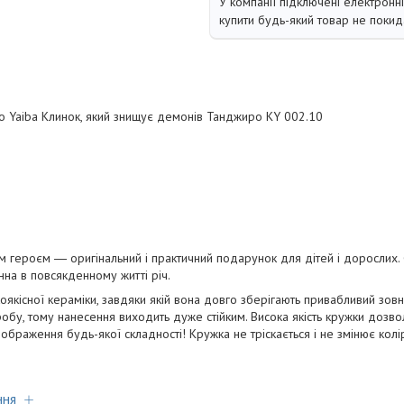
У компанії підключені електронн
купити будь-який товар не покид
o Yaiba Клинок, який знищує демонів Танджиро KY 002.10
 героєм ― оригінальний і практичний подарунок для дітей і дорослих. 
інна в повсякденному житті річ.
оякісної кераміки, завдяки якій вона довго зберігають привабливий зов
обу, тому нанесення виходить дуже стійким. Висока якість кружки дозвол
 зображення будь-якої складності! Кружка не тріскається і не змінює колі
ння