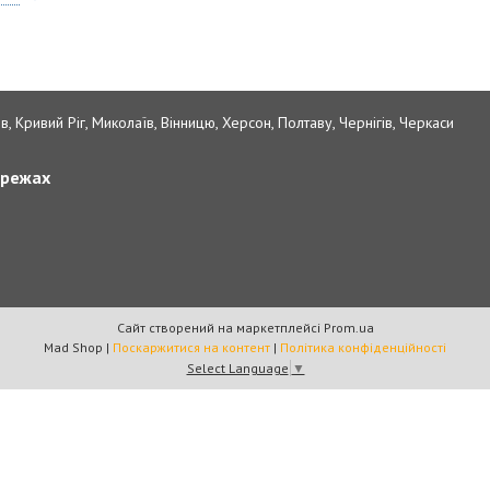
в, Кривий Ріг, Миколаїв, Вінницю, Херсон, Полтаву, Чернігів, Черкаси
ережах
Сайт створений на маркетплейсі
Prom.ua
Mad Shop |
Поскаржитися на контент
|
Політика конфіденційності
Select Language
▼