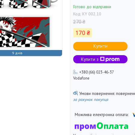
Готово до відправки
Код:
KY 002.10
270 ₴
170 ₴
Купити
9 днів
Купити з
+380 (66) 023-46-37
Vodafone
поверненн
за рахунок покупця