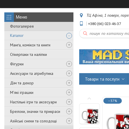
ТЦ Афіна, 1 поверх, пор
+380 (66) 023-46-37
Фотогалерея
Каталог
Манґа, комікси та книги
Стікерпаки та наліпки
Фігурки
Аксесуари та атрибутика
Товари та послуги
Дім та декор
М'які іграшки
–37%
Настільні ігри та аксесуари
Брелоки, значки та прикраси
Азійські снеки та солодощі