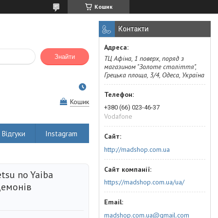
Кошик
Контакти
Знайти
ТЦ Афіна, 1 поверх, поряд з
магазином "Золоте століття",
Грецька площа, 3/4, Одеса, Україна
Кошик
+380 (66) 023-46-37
Vodafone
Відгуки
Instagram
http://madshop.com.ua
tsu no Yaiba
https://madshop.com.ua/ua/
демонів
madshop.com.ua@gmail.com