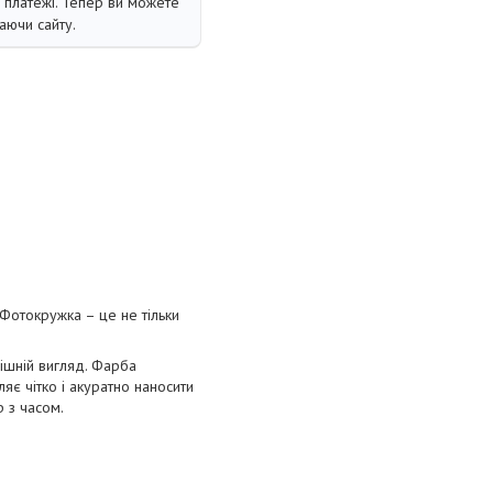
і платежі. Тепер ви можете
аючи сайту.
Фотокружка – це не тільки
нішній вигляд. Фарба
яє чітко і акуратно наносити
р з часом.