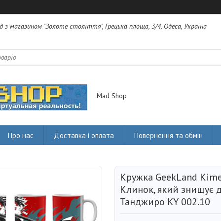
яд з магазином "Золоте століття", Грецька площа, 3/4, Одеса, Україна
Mad Shop
Про нас
Доставка і оплата
Повернення та обмін
Кружка GeekLand Kime
Клинок, який знищує 
Танджиро KY 002.10