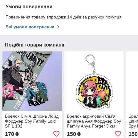
Умови повернення
Повернення товару впродовж 14 днів за рахунок покупця
Всі умови повернення
Подібні товари компанії
Брелок Сім'я Шпіона Лойд
Брелок акриловий Сім'я
Брел
Форджер Spy Family Loid
шпигуна Аня Форджер Spy
шпи
SF L 102
Family Anya Forger 5 см
Spy 
170
150
150
₴
₴