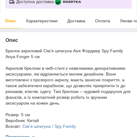
Доступна доставка
Опис
Характеристики
Доставка
Оплата
Умови п
Опис
Брелок акриловий Сім'я шпигуна Аня Форджер Spy Family
Anya Forger 5 см
Акрилові брелоки в чибі-стилі є невеликими декоративними
аксесуарами, які відрізняються милим дизайном. Вони
виготовлені з прозорого акрилу, мають захисне покриття, а
також забезпечені карабіном, що дозволяє прикріпити їх до
рюкзаків, ключів, одягу. Такі брелоки – чудовий подарунок для
фанатів, а їх компактний розмір робить їх зручним
аксесуаром на кожен день.
Розмір: 5 см
Виробник: Китай
Всесвіт:
Сім'я шпигуна / Spy Family
Приховати