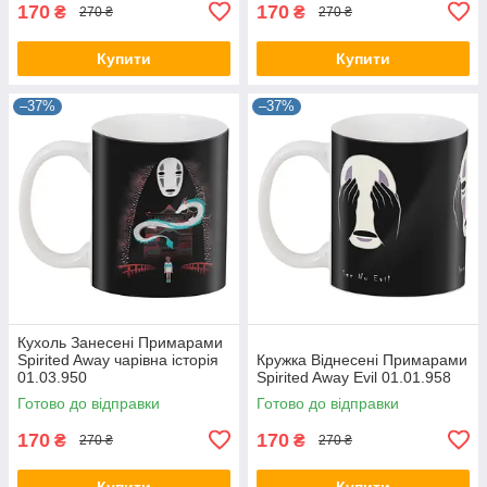
170
170
₴
₴
270 ₴
270 ₴
Купити
Купити
–37%
–37%
Кухоль Занесені Примарами
Spirited Away чарівна історія
Кружка Віднесені Примарами
01.03.950
Spirited Away Evil 01.01.958
Готово до відправки
Готово до відправки
170
170
₴
₴
270 ₴
270 ₴
Купити
Купити