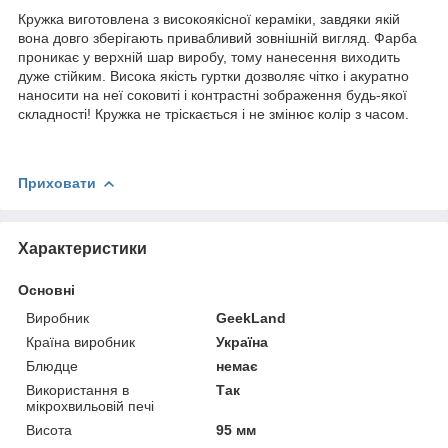
Кружка виготовлена з високоякісної кераміки, завдяки якій
вона довго зберігають привабливий зовнішній вигляд. Фарба
проникає у верхній шар виробу, тому нанесення виходить
дуже стійким. Висока якість гуртки дозволяє чітко і акуратно
наносити на неї соковиті і контрастні зображення будь-якої
складності! Кружка не тріскається і не змінює колір з часом.
Приховати
Характеристики
Основні
Виробник
GeekLand
Країна виробник
Україна
Блюдце
немає
Використання в
Так
мікрохвильовій печі
Висота
95 мм