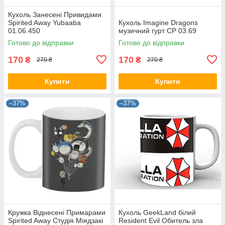
Кухоль Занесені Привидами
Spirited Away Yubaaba
Кухоль Imagine Dragons
01.06.450
музичний гурт CP 03.69
Готово до відправки
Готово до відправки
170
170
₴
₴
270 ₴
270 ₴
Купити
Купити
–37%
–37%
Кружка Віднесені Примарами
Кухоль GeekLand білий
Spirited Away Студія Міядзакі
Resident Evil Обитель зла