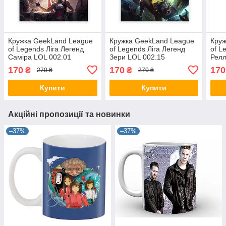
Кружка GeekLand League
Кружка GeekLand League
Круж
of Legends Ліга Легенд
of Legends Ліга Легенд
of L
Саміра LOL 002.01
Зери LOL 002.15
Релл
170
170
170
₴
₴
270 ₴
270 ₴
Купити
Купити
Акційні пропозиції та новинки
–37%
–37%