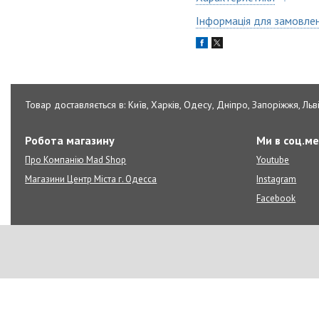
Інформація для замовле
Товар доставляється в: Київ, Харків, Одесу, Дніпро, Запоріжжя, Льві
Робота магазину
Ми в соц.м
Про Компанію Mad Shop
Youtube
Магазини Центр Міста г. Одесса
Instagram
Facebook