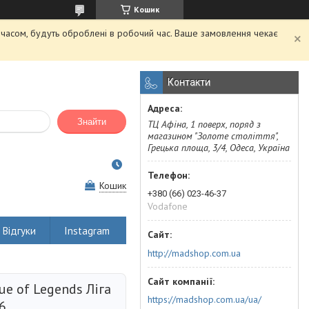
Кошик
м часом, будуть оброблені в робочий час. Ваше замовлення чекає
Контакти
Знайти
ТЦ Афіна, 1 поверх, поряд з
магазином "Золоте століття",
Грецька площа, 3/4, Одеса, Україна
Кошик
+380 (66) 023-46-37
Vodafone
Відгуки
Instagram
http://madshop.com.ua
e of Legends Ліга
https://madshop.com.ua/ua/
6