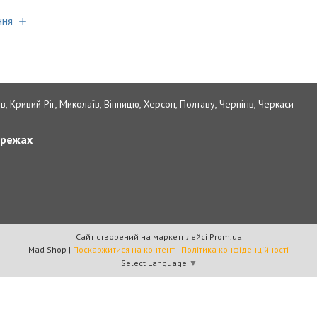
ння
в, Кривий Ріг, Миколаїв, Вінницю, Херсон, Полтаву, Чернігів, Черкаси
ережах
Сайт створений на маркетплейсі
Prom.ua
Mad Shop |
Поскаржитися на контент
|
Політика конфіденційності
Select Language
▼