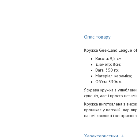
Опис товару
Кружка GeekLand League of
Висота: 9,5 см;
Діаметр: 8см;
Вага: 350 гр;
Матеріал: кераміка;
Об'єм: 330мл.
Яскрава кружка з улюбленим
сувенір, але і просто незам
Кружка виготовлена з висок
проникає у верхній шар виро
на неї соковиті і контрастні
Характеристики