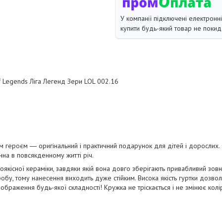
У компанії підключені електронн
купити будь-який товар не покид
 Legends Ліга Легенд Зери LOL 002.16
 героєм ― оригінальний і практичний подарунок для дітей і дорослих. 
інна в повсякденному житті річ.
оякісної кераміки, завдяки якій вона довго зберігають привабливий зов
бу, тому нанесення виходить дуже стійким. Висока якість гуртки дозволя
 зображення будь-якої складності! Кружка не тріскається і не змінює колі