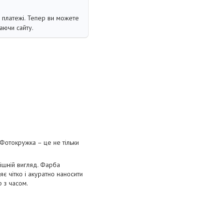
і платежі. Тепер ви можете
аючи сайту.
Фотокружка – це не тільки
нішній вигляд. Фарба
є чітко і акуратно наносити
р з часом.