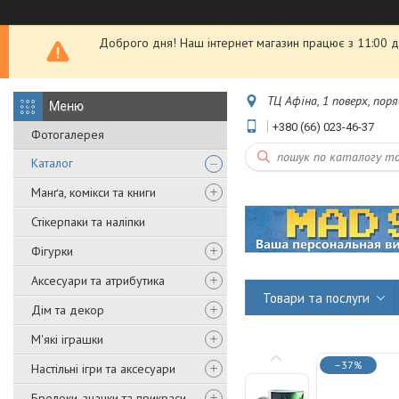
Доброго дня! Наш інтернет магазин працює з 11:00 до
ТЦ Афіна, 1 поверх, пор
+380 (66) 023-46-37
Фотогалерея
Каталог
Манґа, комікси та книги
Стікерпаки та наліпки
Фігурки
Аксесуари та атрибутика
Товари та послуги
Дім та декор
М'які іграшки
–37%
Настільні ігри та аксесуари
Брелоки, значки та прикраси