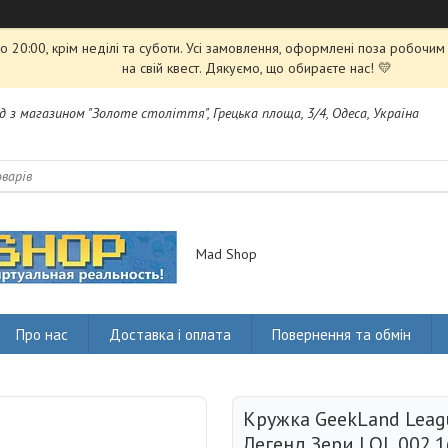
 20:00, крім неділі та суботи. Усі замовлення, оформлені поза робочи
на свій квест. Дякуємо, що обираєте нас! 💛
яд з магазином "Золоте століття", Грецька площа, 3/4, Одеса, Україна
Mad Shop
Про нас
Доставка і оплата
Повернення та обмін
Кружка GeekLand Leagu
Легенд Зери LOL 002.1