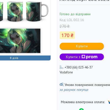
Готово до відправки
Код:
LOL 002.16
270 ₴
170 ₴
Купити
Купити з
8 днів
+380 (66) 023-46-37
Vodafone
поверненн
за рахунок покупця