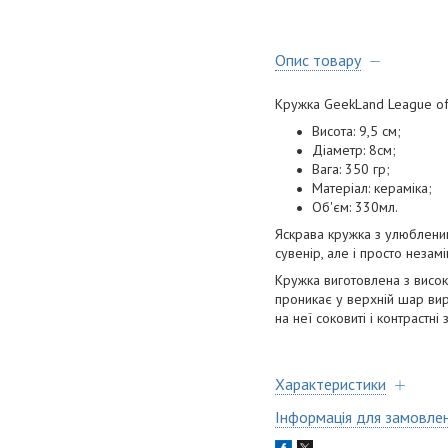
Опис товару
Кружка GeekLand League of
Висота: 9,5 см;
Діаметр: 8см;
Вага: 350 гр;
Матеріал: кераміка;
Об'єм: 330мл.
Яскрава кружка з улюбленим
сувенір, але і просто незам
Кружка виготовлена з висок
проникає у верхній шар виро
на неї соковиті і контрастні
Характеристики
Інформація для замовле