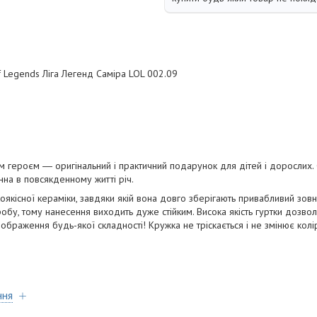
 Legends Ліга Легенд Саміра LOL 002.09
 героєм ― оригінальний і практичний подарунок для дітей і дорослих. 
інна в повсякденному житті річ.
оякісної кераміки, завдяки якій вона довго зберігають привабливий зов
бу, тому нанесення виходить дуже стійким. Висока якість гуртки дозволя
 зображення будь-якої складності! Кружка не тріскається і не змінює колі
ння