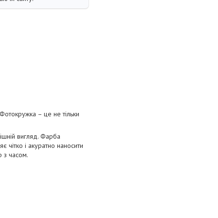
Фотокружка – це не тільки
нішній вигляд. Фарба
є чітко і акуратно наносити
р з часом.