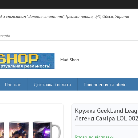
яд з магазином "Золоте століття", Грецька площа, 3/4, Одеса, Україна
Mad Shop
Про нас
Доставка і оплата
Повернення та обмін
Кружка GeekLand Leagu
Легенд Саміра LOL 002
Готово до відправки