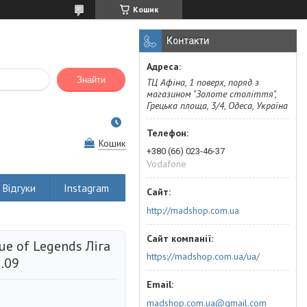
Кошик
Контакти
Знайти
ТЦ Афіна, 1 поверх, поряд з
магазином "Золоте століття",
Грецька площа, 3/4, Одеса, Україна
Кошик
+380 (66) 023-46-37
Vodafone
Відгуки
Instagram
http://madshop.com.ua
e of Legends Ліга
https://madshop.com.ua/ua/
.09
madshop.com.ua@gmail.com