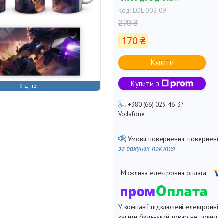
Код:
LOL 002.09
270 ₴
170 ₴
Купити
Купити з
9 днів
+380 (66) 023-46-37
Vodafone
поверненн
за рахунок покупця
У компанії підключені електронн
купити будь-який товар не покид