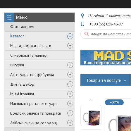
ТЦ Афіна, 1 поверх, пор
+380 (66) 023-46-37
Фотогалерея
Каталог
Манґа, комікси та книги
Стікерпаки та наліпки
Фігурки
Аксесуари та атрибутика
Товари та послуги
Дім та декор
М'які іграшки
–37%
Настільні ігри та аксесуари
Брелоки, значки та прикраси
Азійські снеки та солодощі