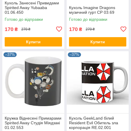
Кухоль Занесені Привидами
Spirited Away Yubaaba
Кухоль Imagine Dragons
01.06.450
музичний гурт CP 03.69
Готово до відправки
Готово до відправки
170
170
₴
₴
270 ₴
270 ₴
Купити
Купити
–37%
–37%
Кружка Віднесені Примарами
Кухоль GeekLand білий
Spirited Away Студія Міядзакі
Resident Evil Обитель зла
01.02.553
корпорація RE.02.001