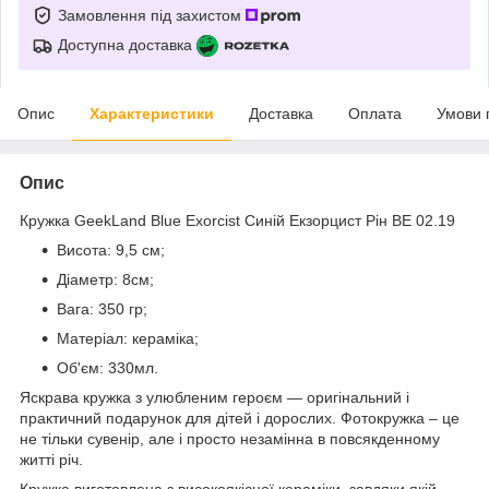
Замовлення під захистом
Доступна доставка
Опис
Характеристики
Доставка
Оплата
Умови 
Опис
Кружка GeekLand Blue Exorcist Синій Екзорцист Рін BE 02.19
Висота: 9,5 см;
Діаметр: 8см;
Вага: 350 гр;
Матеріал: кераміка;
Об'єм: 330мл.
Яскрава кружка з улюбленим героєм ― оригінальний і
практичний подарунок для дітей і дорослих. Фотокружка – це
не тільки сувенір, але і просто незамінна в повсякденному
житті річ.
Кружка виготовлена з високоякісної кераміки, завдяки якій