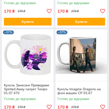
Готово до відправки
Готово до відправки
170
170
₴
₴
270 ₴
270 ₴
Купити
Купити
–37%
–37%
Кухоль Занесені Привидами
Spirited Away силует Тихіро
Кухоль Imagine Dragons на
01.07.470
фоні машин CP 03.67
Готово до відправки
Готово до відправки
170
170
₴
₴
270 ₴
270 ₴