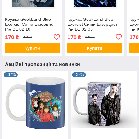
Кружка GeekLand Blue
Кружка GeekLand Blue
Круж
Exorcist Синій Екзорцист
Exorcist Синій Екзорцист
Exor
Рін BE 02.10
Рін BE 02.05
Рін 
170
170
170
₴
₴
270 ₴
270 ₴
Купити
Купити
Акційні пропозиції та новинки
–37%
–37%