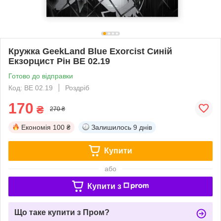
Кружка GeekLand Blue Exorcist Синій
Екзорцист Рін BE 02.19
Готово до відправки
Код: BE 02.19
Роздріб
170
₴
270 ₴
Економія
100 ₴
Залишилось
9 днів
Купити
або
Купити з
Що таке купити з Пром?