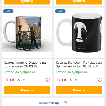
Купити
Купити
–37%
–37%
Кухоль Imagine Dragons на
Кружка Віднесені Примарами
фоні машин CP 03.67
Spirited Away Evil 01.01.958
Готово до відправки
Готово до відправки
170
170
₴
₴
270 ₴
270 ₴
Купити
Купити
Показати ще