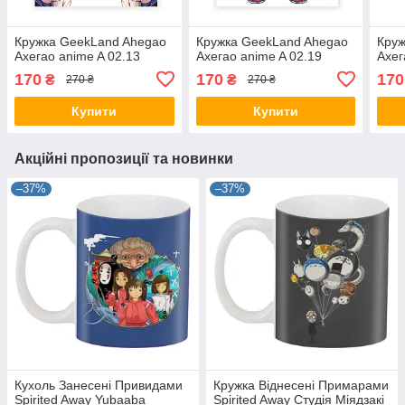
Кружка GeekLand Ahegao
Кружка GeekLand Ahegao
Круж
Ахегао anime A 02.13
Ахегао anime A 02.19
Ахег
170
170
170
₴
₴
270 ₴
270 ₴
Купити
Купити
Акційні пропозиції та новинки
–37%
–37%
Кухоль Занесені Привидами
Кружка Віднесені Примарами
Spirited Away Yubaaba
Spirited Away Студія Міядзакі