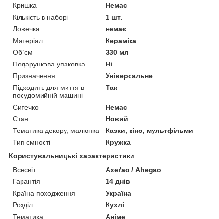
Кришка
Немає
Кількість в наборі
1 шт.
Ложечка
немає
Матеріал
Кераміка
Об`єм
330 мл
Подарункова упаковка
Ні
Призначення
Універсальне
Підходить для миття в
Так
посудомийній машині
Ситечко
Немає
Стан
Новий
Тематика декору, малюнка
Казки, кіно, мультфільми
Тип ємності
Кружка
Користувальницькі характеристики
Всесвіт
Ахеґао / Ahegao
Гарантія
14 днів
Країна походження
Україна
Розділ
Кухлі
Тематика
Аніме