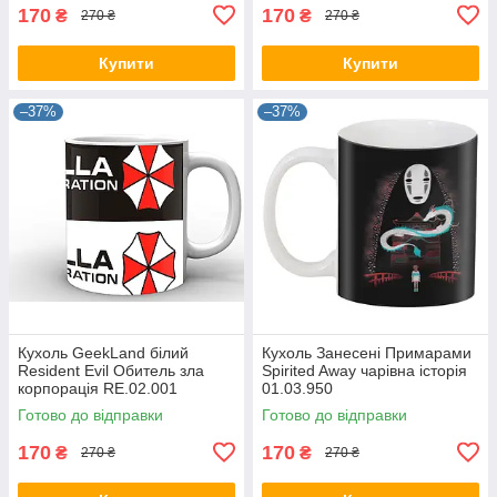
170
170
₴
₴
270 ₴
270 ₴
Купити
Купити
–37%
–37%
Кухоль GeekLand білий
Кухоль Занесені Примарами
Resident Evil Обитель зла
Spirited Away чарівна історія
корпорація RE.02.001
01.03.950
Готово до відправки
Готово до відправки
170
170
₴
₴
270 ₴
270 ₴