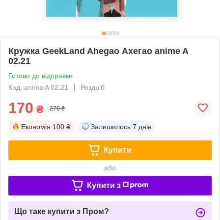
Кружка GeekLand Ahegao Ахегао anime A
02.21
Готово до відправки
Код: anime A 02.21
Роздріб
170
₴
270 ₴
Економія
100 ₴
Залишилось
7 днів
Купити
або
Купити з
Що таке купити з Пром?