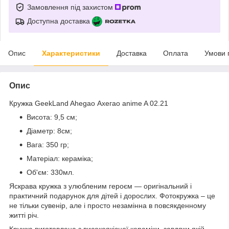
Замовлення під захистом
Доступна доставка
Опис
Характеристики
Доставка
Оплата
Умови 
Опис
Кружка GeekLand Ahegao Ахегао anime A 02.21
Висота: 9,5 см;
Діаметр: 8см;
Вага: 350 гр;
Матеріал: кераміка;
Об'єм: 330мл.
Яскрава кружка з улюбленим героєм ― оригінальний і
практичний подарунок для дітей і дорослих. Фотокружка – це
не тільки сувенір, але і просто незамінна в повсякденному
житті річ.
Кружка виготовлена з високоякісної кераміки, завдяки якій