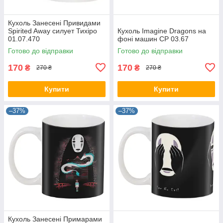
Кухоль Занесені Привидами
Spirited Away силует Тихіро
Кухоль Imagine Dragons на
01.07.470
фоні машин CP 03.67
Готово до відправки
Готово до відправки
170
170
₴
₴
270 ₴
270 ₴
Купити
Купити
–37%
–37%
Кухоль Занесені Примарами