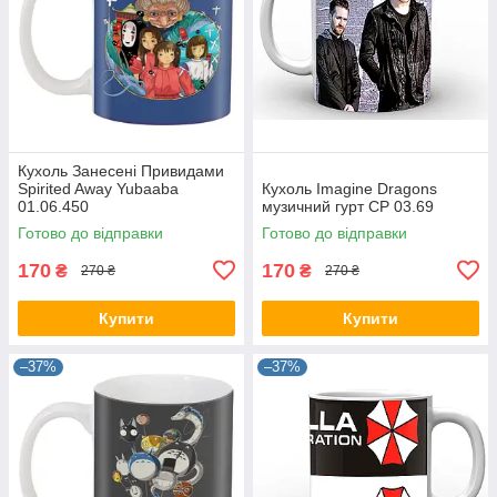
Кухоль Занесені Привидами
Spirited Away Yubaaba
Кухоль Imagine Dragons
01.06.450
музичний гурт CP 03.69
Готово до відправки
Готово до відправки
170
170
₴
₴
270 ₴
270 ₴
Купити
Купити
–37%
–37%