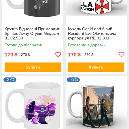
Кружка Віднесені Примарами
Кухоль GeekLand білий
Spirited Away Студія Міядзакі
Resident Evil Обитель зла
01.02.553
корпорація RE.02.001
Готово до відправки
Готово до відправки
170
170
₴
₴
270 ₴
270 ₴
Купити
Купити
–37%
–37%