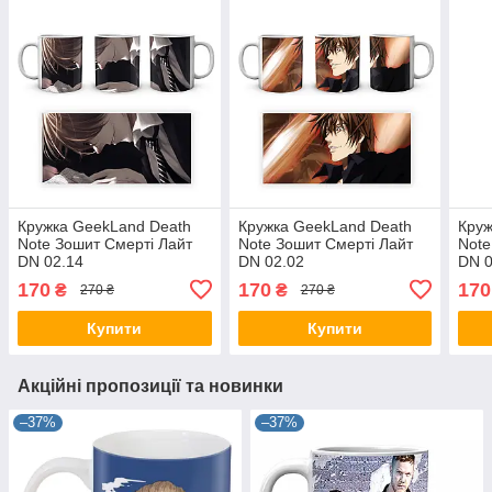
Кружка GeekLand Death
Кружка GeekLand Death
Круж
Note Зошит Смерті Лайт
Note Зошит Смерті Лайт
Note
DN 02.14
DN 02.02
DN 0
170
170
170
₴
₴
270 ₴
270 ₴
Купити
Купити
Акційні пропозиції та новинки
–37%
–37%