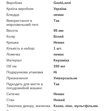
Виробник
GeekLand
Країна виробник
Україна
Блюдце
немає
Використання в
Так
мікрохвильовій печі
Висота
95 мм
Колір
Білий
Кришка
Немає
Кількість в наборі
1 шт.
Ложечка
немає
Матеріал
Кераміка
Об`єм
330 мл
Подарункова упаковка
Ні
Призначення
Універсальне
Підходить для миття в
Так
посудомийній машині
Ситечко
Немає
Стан
Новий
Тематика декору, малюнка
Казки, кіно, мультфільми