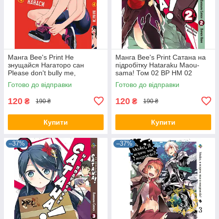
Манга Bee's Print Не
Манга Bee's Print Сатана на
знущайся Нагаторо сан
підробітку Hataraku Maou-
Please don't bully me,
sama! Том 02 ВР HM 02
Nagatoro Том 04 BP PDB 04
Готово до відправки
Готово до відправки
120
120
₴
₴
190 ₴
190 ₴
Купити
Купити
–37%
–37%