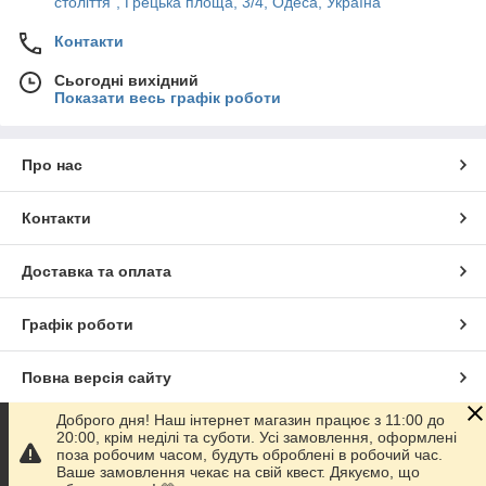
століття", Грецька площа, 3/4, Одеса, Україна
Контакти
Сьогодні вихідний
Показати весь графік роботи
Про нас
Контакти
Доставка та оплата
Графік роботи
Повна версія сайту
Доброго дня! Наш інтернет магазин працює з 11:00 до
Сайт створено на маркетплейсі
Prom.ua
20:00, крім неділі та суботи. Усі замовлення, оформлені
поза робочим часом, будуть оброблені в робочий час.
Ваше замовлення чекає на свій квест. Дякуємо, що
Політика конфіденційності