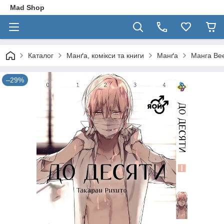
Mad Shop
Каталог
Манґа, комікси та книги
Манґа
Манга Bee
–29%