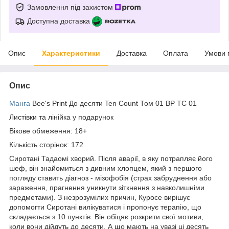
Замовлення під захистом
Доступна доставка
Опис
Характеристики
Доставка
Оплата
Умови 
Опис
Манга
Bee's Print До десяти Ten Count Том 01 ВР TC 01
Листівки та лінійка у подарунок
Вікове обмеження: 18+
Кількість сторінок: 172
Сиротані Тадаомі хворий. Після аварії, в яку потрапляє його
шеф, він знайомиться з дивним хлопцем, який з першого
погляду ставить діагноз - мізофобія (страх забруднення або
зараження, прагнення уникнути зіткнення з навколишніми
предметами). З незрозумілих причин, Куросе вирішує
допомогти Сиротані вилікуватися і пропонує терапію, що
складається з 10 пунктів. Він обіцяє розкрити свої мотиви,
коли вони дійдуть до десяти. А що мають на увазі ці десять