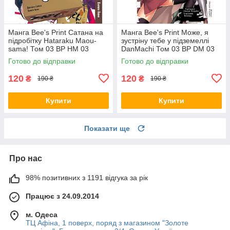
Манга Bee's Print Сатана на
Манга Bee's Print Може, я
підробітку Hataraku Maou-
зустріну тебе у підземеллі
sama! Том 03 ВР HM 03
DanMachi Том 03 BP DM 03
Готово до відправки
Готово до відправки
120
120
₴
₴
190 ₴
190 ₴
Купити
Купити
Показати ще
Про нас
98% позитивних з 1191 відгука за рік
Працює з 24.09.2014
м. Одеса
ТЦ Афіна, 1 поверх, поряд з магазином "Золоте