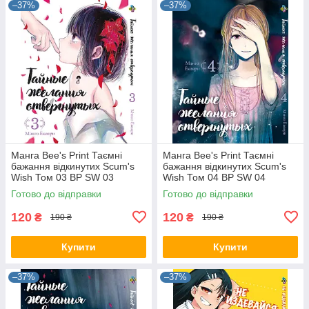
–37%
–37%
Манга Bee's Print Таємні
Манга Bee's Print Таємні
бажання відкинутих Scum's
бажання відкинутих Scum's
Wish Том 03 BP SW 03
Wish Том 04 BP SW 04
Готово до відправки
Готово до відправки
120
120
₴
₴
190 ₴
190 ₴
Купити
Купити
–37%
–37%