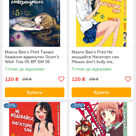
Манга Bee's Print Таємні
Манга Bee's Print Не
бажання відкинутих Scum's
знущайся Нагаторо сан
Wish Том 05 BP SW 05
Please don't bully me,
Nagatoro Том 03 BP PDB 03
Готово до відправки
Готово до відправки
120
120
₴
₴
190 ₴
190 ₴
Купити
Купити
–37%
–37%