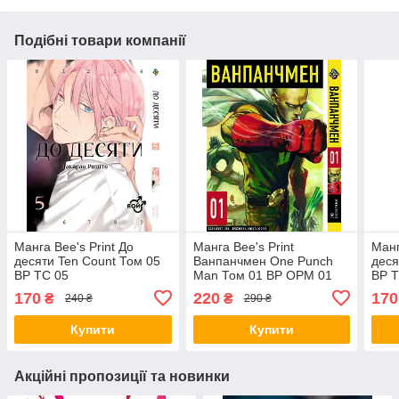
Подібні товари компанії
Манга Bee's Print До
Манга Bee's Print
Манг
десяти Ten Count Том 05
Ванпанчмен One Punch
деся
ВР TC 05
Man Том 01 ВР OPM 01
ВР T
170
220
170
₴
₴
240 ₴
290 ₴
Купити
Купити
Акційні пропозиції та новинки