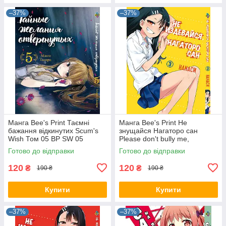
–37%
–37%
Манга Bee's Print Таємні
Манга Bee's Print Не
бажання відкинутих Scum's
знущайся Нагаторо сан
Wish Том 05 BP SW 05
Please don't bully me,
Nagatoro Том 03 BP PDB 03
Готово до відправки
Готово до відправки
120
120
₴
₴
190 ₴
190 ₴
Купити
Купити
–37%
–37%