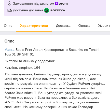
Замовлення під захистом
Доступна доставка
Опис
Характеристики
Доставка
Оплата
Умови 
Опис
Манга
Bee's Print Ангел Кровопролиття Satsuriku no Tenshi
Том 01 BP SNT 01
Листівки та лінійка у подарунок
Кількість сторінок: 164
13-річна дівчинка, Рейчел Гарднер, прокидається у дивному
місці під землею. Вона пам'ятає, як йшла до лікарні, але
зовсім не розуміє, як опинилася тут. У будівлі Рейчел зустрічає
серійного маніяка Зака. Позбавилася бажання жити Рей
благає Зака вбити її. Вони укладають угоду, за умовами якої
Рейчел має вивести Зака на поверхню, а Зак замість цього
вб'є її. Рей і Заку мають пройти 6 поверхів для досягнення
своєї мети. На кожному поверсі на них чекає Господар