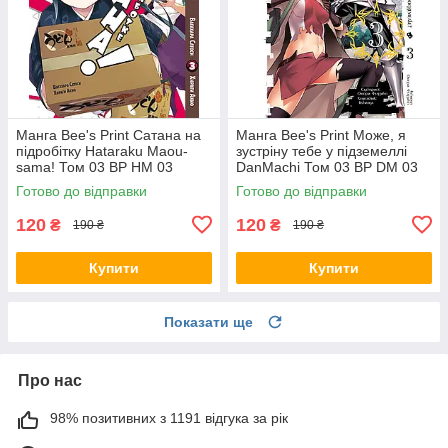
Манга Bee's Print Сатана на
Манга Bee's Print Може, я
підробітку Hataraku Maou-
зустріну тебе у підземеллі
sama! Том 03 ВР HM 03
DanMachi Том 03 BP DM 03
Готово до відправки
Готово до відправки
120
120
₴
₴
190 ₴
190 ₴
Купити
Купити
Показати ще
Про нас
98% позитивних з 1191 відгука за рік