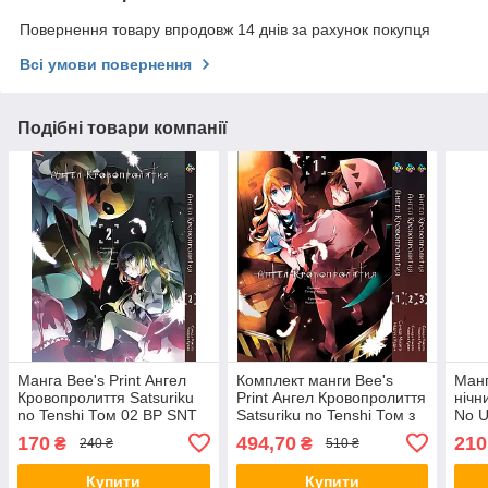
Повернення товару впродовж 14 днів за рахунок покупця
Всі умови повернення
Подібні товари компанії
Манга Bee's Print Ангел
Комплект манги Bee's
Манг
Кровопролиття Satsuriku
Print Ангел Кровопролиття
нічн
no Tenshi Том 02 BP SNT
Satsuriku no Tenshi Том з
No U
02
01 по 03 BP SNTSET
170
494,70
210
₴
₴
240 ₴
510 ₴
Купити
Купити