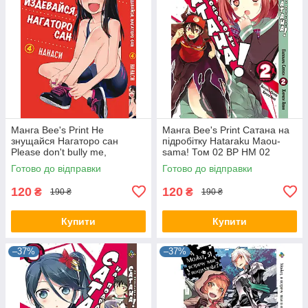
Манга Bee's Print Не
Манга Bee's Print Сатана на
знущайся Нагаторо сан
підробітку Hataraku Maou-
Please don't bully me,
sama! Том 02 ВР HM 02
Nagatoro Том 04 BP PDB 04
Готово до відправки
Готово до відправки
120
120
₴
₴
190 ₴
190 ₴
Купити
Купити
–37%
–37%