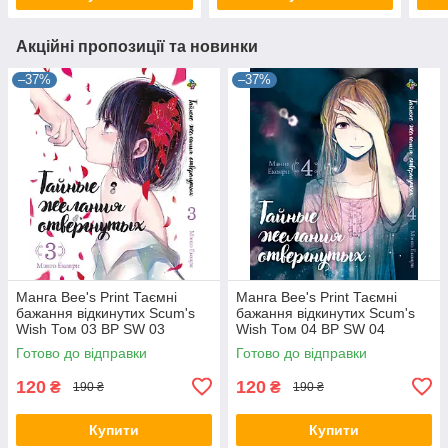
Акційні пропозиції та новинки
–37%
–37%
Манга Bee's Print Таємні
Манга Bee's Print Таємні
бажання відкинутих Scum's
бажання відкинутих Scum's
Wish Том 03 BP SW 03
Wish Том 04 BP SW 04
Готово до відправки
Готово до відправки
120
120
₴
₴
190 ₴
190 ₴
Купити
Купити