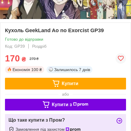
Кухоль GeekLand Ao no Exorcist GP39
Готово до відправки
Код: GP39
Роздріб
170
₴
270 ₴
Економія
100 ₴
Залишилось
7 днів
Купити
або
Купити з
Що таке купити з Пром?
Замовлення під захистом