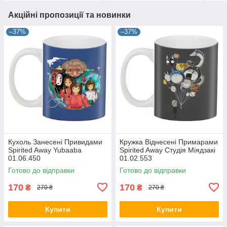
Акційні пропозиції та новинки
–37%
–37%
Кухоль Занесені Привидами
Кружка Віднесені Примарами
Spirited Away Yubaaba
Spirited Away Студія Міядзакі
01.06.450
01.02.553
Готово до відправки
Готово до відправки
170
170
₴
₴
270 ₴
270 ₴
Купити
Купити