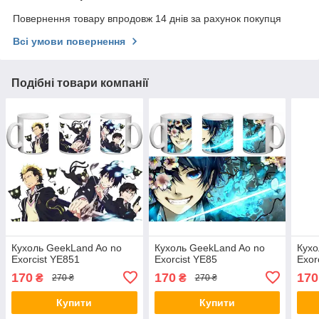
Повернення товару впродовж 14 днів за рахунок покупця
Всі умови повернення
Подібні товари компанії
Кухоль GeekLand Ao no
Кухоль GeekLand Ao no
Кухо
Exorcist YE851
Exorcist YE85
Exor
170
170
170
₴
₴
270 ₴
270 ₴
Купити
Купити