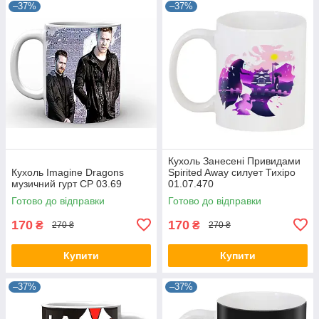
–37%
–37%
Кухоль Занесені Привидами
Кухоль Imagine Dragons
Spirited Away силует Тихіро
музичний гурт CP 03.69
01.07.470
Готово до відправки
Готово до відправки
170
170
₴
₴
270 ₴
270 ₴
Купити
Купити
–37%
–37%