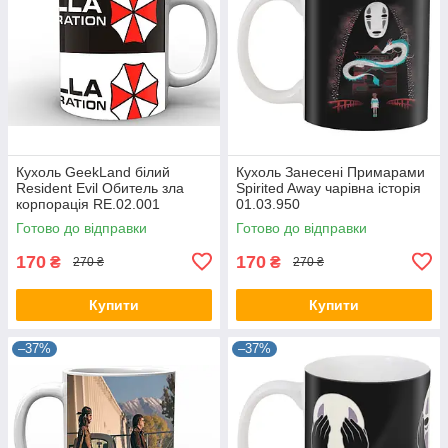
Кухоль GeekLand білий
Кухоль Занесені Примарами
Resident Evil Обитель зла
Spirited Away чарівна історія
корпорація RE.02.001
01.03.950
Готово до відправки
Готово до відправки
170
170
₴
₴
270 ₴
270 ₴
Купити
Купити
–37%
–37%