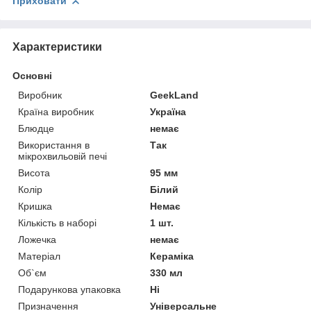
Приховати
Характеристики
Основні
Виробник
GeekLand
Країна виробник
Україна
Блюдце
немає
Використання в
Так
мікрохвильовій печі
Висота
95 мм
Колір
Білий
Кришка
Немає
Кількість в наборі
1 шт.
Ложечка
немає
Матеріал
Кераміка
Об`єм
330 мл
Подарункова упаковка
Ні
Призначення
Універсальне