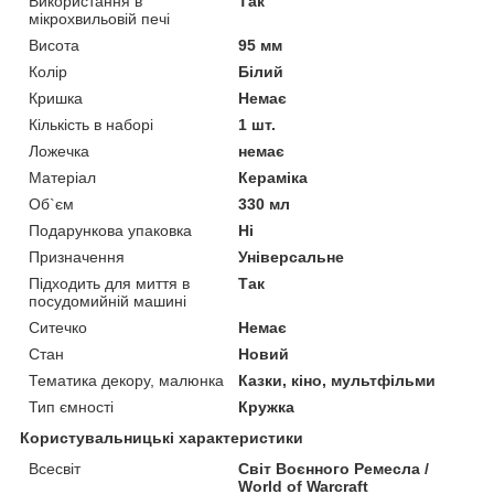
Використання в
Так
мікрохвильовій печі
Висота
95 мм
Колір
Білий
Кришка
Немає
Кількість в наборі
1 шт.
Ложечка
немає
Матеріал
Кераміка
Об`єм
330 мл
Подарункова упаковка
Ні
Призначення
Універсальне
Підходить для миття в
Так
посудомийній машині
Ситечко
Немає
Стан
Новий
Тематика декору, малюнка
Казки, кіно, мультфільми
Тип ємності
Кружка
Користувальницькі характеристики
Всесвіт
Світ Воєнного Ремесла /
World of Warcraft