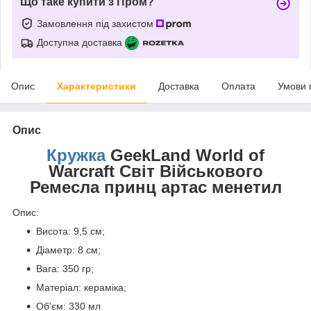
Що таке купити з Пром?
Замовлення під захистом
Доступна доставка
Опис
Характеристики
Доставка
Оплата
Умови 
Опис
Кружка
GeekLand World of
Warcraft Світ Військового
Ремесла принц артас менетил
Опис:
Висота: 9,5 см;
Діаметр: 8 см;
Вага: 350 гр;
Матеріал: кераміка;
Об'єм: 330 мл