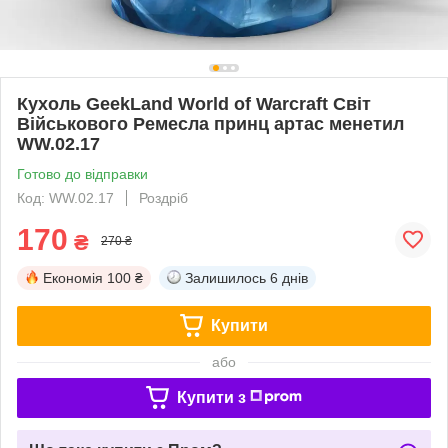
Кухоль GeekLand World of Warcraft Світ
Військового Ремесла принц артас менетил
WW.02.17
Готово до відправки
Код: WW.02.17
Роздріб
170
₴
270 ₴
Економія
100 ₴
Залишилось
6 днів
Купити
або
Купити з