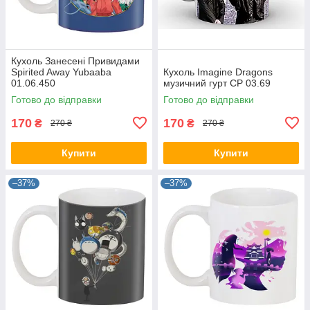
Кухоль Занесені Привидами
Spirited Away Yubaaba
Кухоль Imagine Dragons
01.06.450
музичний гурт CP 03.69
Готово до відправки
Готово до відправки
170
170
₴
₴
270 ₴
270 ₴
Купити
Купити
–37%
–37%