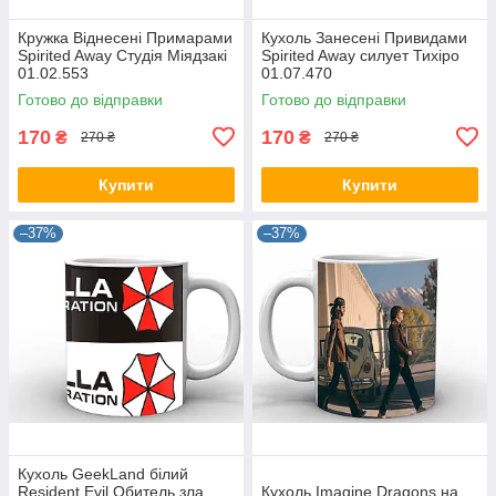
Кружка Віднесені Примарами
Кухоль Занесені Привидами
Spirited Away Студія Міядзакі
Spirited Away силует Тихіро
01.02.553
01.07.470
Готово до відправки
Готово до відправки
170
170
₴
₴
270 ₴
270 ₴
Купити
Купити
–37%
–37%
Кухоль GeekLand білий
Resident Evil Обитель зла
Кухоль Imagine Dragons на