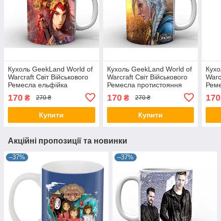
Кухоль GeekLand World of
Кухоль GeekLand World of
Кухо
Warcraft Світ Військового
Warcraft Світ Військового
Warc
Ремесла ельфійка
Ремесла протистояння
Реме
WW.02.54
WW.02.47
170
170
170
₴
₴
270 ₴
270 ₴
Купити
Купити
Акційні пропозиції та новинки
–37%
–37%