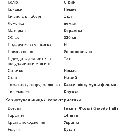
Колір
Сірий
Кришка
Немає
Кількість в наборі
1 шт.
Ложечка
немає
Матеріал
Кераміка
Об`єм
330 мл
Подарункова упаковка
Ні
Призначення
Універсальне
Підходить для миття в
Так
посудомийній машині
Ситечко
Немає
Стан
Новий
Тематика декору, малюнка
Казки, кіно, мультфільми
Тип ємності
Кружка
Користувальницькі характеристики
Всесвіт
Гравіті Фолз / Gravity Falls
Гарантія
14 днів
Країна походження
Україна
Розділ
Кухлі