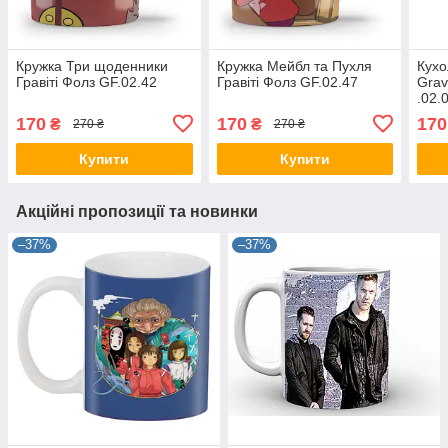
Кружка Три щоденники
Кружка Мейбл та Пухля
Кухо
Гравіті Фолз GF.02.42
Гравіті Фолз GF.02.47
Grav
.02.
170
170
170
₴
₴
270 ₴
270 ₴
Купити
Купити
Акційні пропозиції та новинки
–37%
–37%