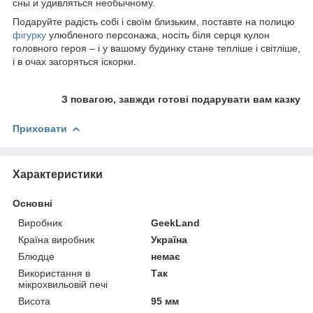
сны и удивляться необычному.
Подаруйте радість собі і своїм близьким, поставте на полицю
фігурку
улюбленого персонажа, носіть біля серця кулон
головного героя – і у вашому будинку стане тепліше і світліше,
і в очах загоряться іскорки.
З повагою, завжди готові подарувати вам казку
Приховати
Характеристики
Основні
Виробник
GeekLand
Країна виробник
Україна
Блюдце
немає
Використання в
Так
мікрохвильовій печі
Висота
95 мм