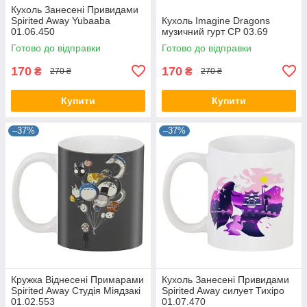
Кухоль Занесені Привидами
Spirited Away Yubaaba
Кухоль Imagine Dragons
01.06.450
музичний гурт CP 03.69
Готово до відправки
Готово до відправки
170
170
₴
₴
270 ₴
270 ₴
Купити
Купити
–37%
–37%
Кружка Віднесені Примарами
Кухоль Занесені Привидами
Spirited Away Студія Міядзакі
Spirited Away силует Тихіро
01.02.553
01.07.470