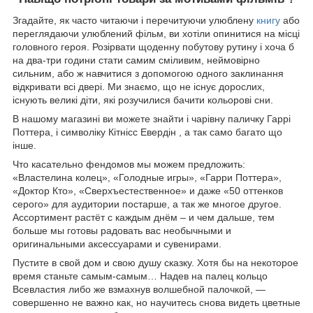
Згадайте, як часто читаючи і перечитуючи улюблену
книгу
або
переглядаючи улюблений фільм, ви хотіли опинитися на місці
головного героя. Розірвати щоденну побутову рутину і хоча б
на два-три години стати самим сміливим, неймовірно
сильним, або ж навчитися з допомогою одного заклинання
відкривати всі двері. Ми знаємо, що не існує дорослих,
існують великі діти, які розучилися бачити кольорові сни.
В нашому магазині ви можете знайти і чарівну паличку Гаррі
Поттера, і символіку Кітнісс Евердін , а так само багато що
інше.
Что касательно фендомов мы можем предложить:
«Властелина колец», «Голодные игры», «Гарри Поттера»,
«Доктор Кто», «Сверхъестественное» и даже «50 оттенков
серого» для аудитории постарше, а так же многое другое.
Ассортимент растёт с каждым днём – и чем дальше, тем
больше мы готовы радовать вас необычными и
оригинальными аксессуарами и сувенирами.
Пустите в свой дом и свою душу сказку. Хотя бы на некоторое
время станьте самым-самым… Надев на палец кольцо
Всевластия либо же взмахнув волшебной палочкой, ―
совершенно не важно как, но научитесь снова видеть цветные