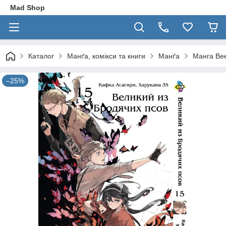
Mad Shop
Каталог
Манґа, комікси та книги
Манґа
Манга Bee
–25%