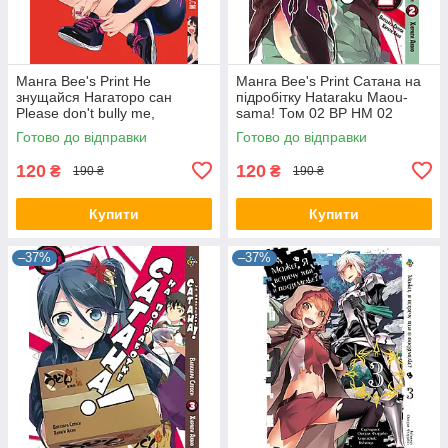
Манга Bee's Print Не
Манга Bee's Print Сатана на
знущайся Нагаторо сан
підробітку Hataraku Maou-
Please don't bully me,
sama! Том 02 ВР HM 02
Nagatoro Том 04 BP PDB 04
Готово до відправки
Готово до відправки
120
120
₴
₴
190 ₴
190 ₴
Купити
Купити
–37%
–37%