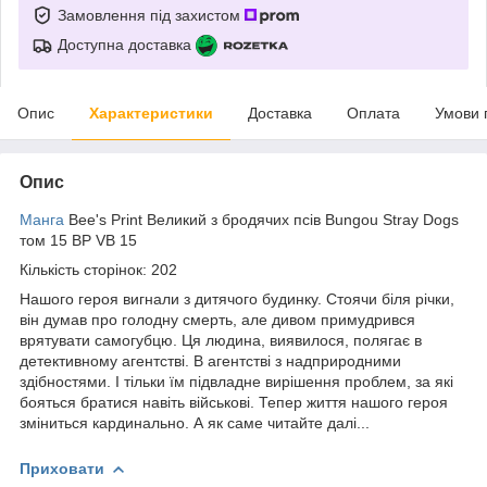
Замовлення під захистом
Доступна доставка
Опис
Характеристики
Доставка
Оплата
Умови 
Опис
Манга
Bee's Print Великий з бродячих псів Bungou Stray Dogs
том 15 BP VB 15
Кількість сторінок: 202
Нашого героя вигнали з дитячого будинку. Стоячи біля річки,
він думав про голодну смерть, але дивом примудрився
врятувати самогубцю. Ця людина, виявилося, полягає в
детективному агентстві. В агентстві з надприродними
здібностями. І тільки їм підвладне вирішення проблем, за які
бояться братися навіть військові. Тепер життя нашого героя
зміниться кардинально. А як саме читайте далі...
Приховати