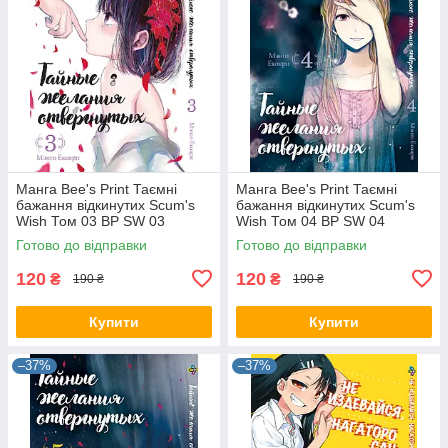
Манга Bee's Print Таємні
Манга Bee's Print Таємні
бажання відкинутих Scum's
бажання відкинутих Scum's
Wish Том 03 BP SW 03
Wish Том 04 BP SW 04
Готово до відправки
Готово до відправки
120
120
₴
₴
190 ₴
190 ₴
Купити
Купити
–37%
–37%