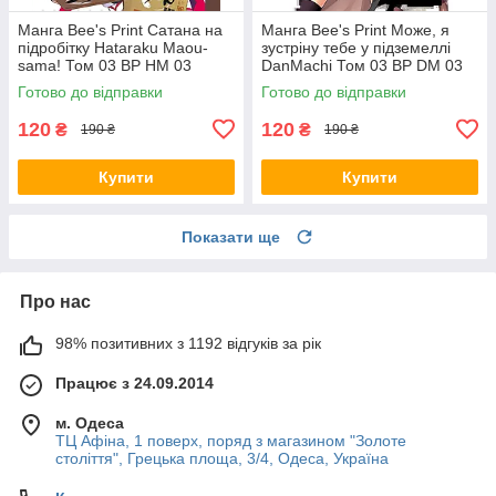
Манга Bee's Print Сатана на
Манга Bee's Print Може, я
підробітку Hataraku Maou-
зустріну тебе у підземеллі
sama! Том 03 ВР HM 03
DanMachi Том 03 BP DM 03
Готово до відправки
Готово до відправки
120
120
₴
₴
190 ₴
190 ₴
Купити
Купити
Показати ще
Про нас
98% позитивних з 1192 відгуків за рік
Працює з 24.09.2014
м. Одеса
ТЦ Афіна, 1 поверх, поряд з магазином "Золоте
століття", Грецька площа, 3/4, Одеса, Україна