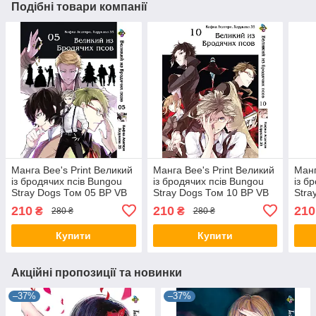
Подібні товари компанії
Манга Bee's Print Великий
Манга Bee's Print Великий
Манг
із бродячих псів Bungou
із бродячих псів Bungou
із б
Stray Dogs Том 05 BP VB
Stray Dogs Том 10 BP VB
Stra
05
10
01
210
210
210
₴
₴
280 ₴
280 ₴
Купити
Купити
Акційні пропозиції та новинки
–37%
–37%