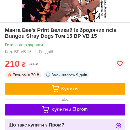
Манга Bee's Print Великий із бродячих псів
Bungou Stray Dogs Том 15 BP VB 15
Готово до відправки
Код: BP VB 15
Роздріб
210
₴
280 ₴
Економія
70 ₴
Залишилось
9 днів
Купити
або
Купити з
Що таке купити з Пром?