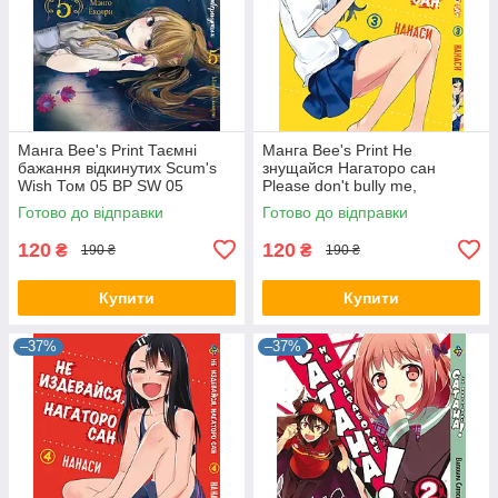
Манга Bee's Print Таємні
Манга Bee's Print Не
бажання відкинутих Scum's
знущайся Нагаторо сан
Wish Том 05 BP SW 05
Please don't bully me,
Nagatoro Том 03 BP PDB 03
Готово до відправки
Готово до відправки
120
120
₴
₴
190 ₴
190 ₴
Купити
Купити
–37%
–37%