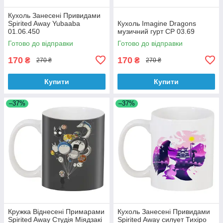
Кухоль Занесені Привидами
Spirited Away Yubaaba
Кухоль Imagine Dragons
01.06.450
музичний гурт CP 03.69
Готово до відправки
Готово до відправки
170
170
₴
₴
270 ₴
270 ₴
Купити
Купити
–37%
–37%
Кружка Віднесені Примарами
Кухоль Занесені Привидами
Spirited Away Студія Міядзакі
Spirited Away силует Тихіро