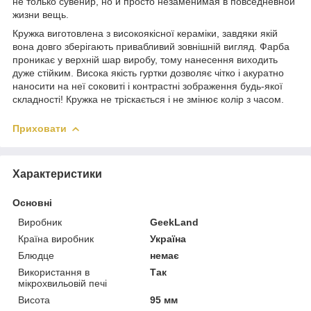
не только сувенир, но и просто незаменимая в повседневной
жизни вещь.
Кружка виготовлена з високоякісної кераміки, завдяки якій
вона довго зберігають привабливий зовнішній вигляд. Фарба
проникає у верхній шар виробу, тому нанесення виходить
дуже стійким. Висока якість гуртки дозволяє чітко і акуратно
наносити на неї соковиті і контрастні зображення будь-якої
складності! Кружка не тріскається і не змінює колір з часом.
Приховати
Характеристики
Основні
Виробник
GeekLand
Країна виробник
Україна
Блюдце
немає
Використання в
Так
мікрохвильовій печі
Висота
95 мм