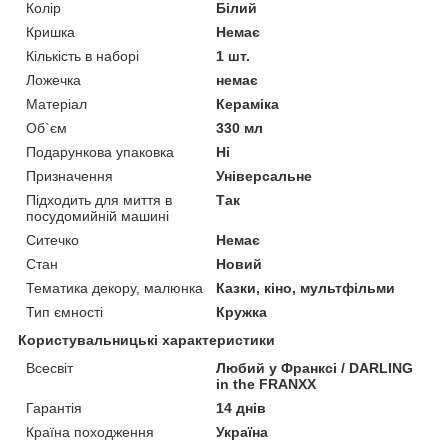
Колір
Білий
Кришка
Немає
Кількість в наборі
1 шт.
Ложечка
немає
Матеріал
Кераміка
Об`єм
330 мл
Подарункова упаковка
Ні
Призначення
Універсальне
Підходить для миття в
Так
посудомийній машині
Ситечко
Немає
Стан
Новий
Тематика декору, малюнка
Казки, кіно, мультфільми
Тип ємності
Кружка
Користувальницькі характеристики
Всесвіт
Любий у Франксі / DARLING
in the FRANXX
Гарантія
14 днів
Країна походження
Україна