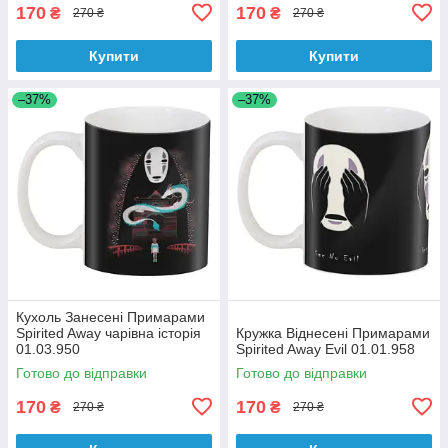
170
170
₴
₴
270 ₴
270 ₴
Купити
Купити
–37%
–37%
Кухоль Занесені Примарами
Spirited Away чарівна історія
Кружка Віднесені Примарами
01.03.950
Spirited Away Evil 01.01.958
Готово до відправки
Готово до відправки
170
170
₴
₴
270 ₴
270 ₴