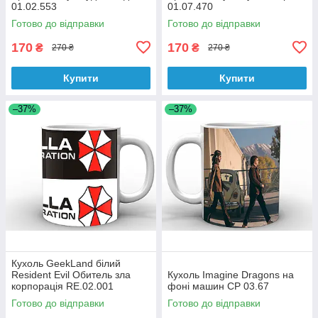
01.02.553
01.07.470
Готово до відправки
Готово до відправки
170
170
₴
₴
270 ₴
270 ₴
Купити
Купити
–37%
–37%
Кухоль GeekLand білий
Resident Evil Обитель зла
Кухоль Imagine Dragons на
корпорація RE.02.001
фоні машин CP 03.67
Готово до відправки
Готово до відправки