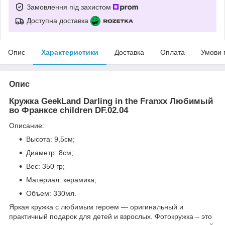
Замовлення під захистом
Доступна доставка
Опис
Характеристики
Доставка
Оплата
Умови 
Опис
Кружка GeekLand Darling in the Franxx Любимый
во Франксе children DF.02.04
Описание:
Высота: 9,5см;
Диаметр: 8см;
Вес: 350 гр;
Материал: керамика;
Объем: 330мл.
Яркая кружка с любимым героем ― оригинальный и
практичный подарок для детей и взрослых. Фотокружка – это