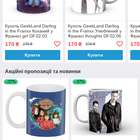
Кухоль GeekLand Darling
Кухоль GeekLand Darling
Круж
in the Franxx Коханий у
in the Franxx Улюблений у
in t
Франксі girl DF.02.03
Франксі thoughts DF.02.06
Фран
170
170
170
₴
₴
270 ₴
270 ₴
Купити
Купити
Акційні пропозиції та новинки
–37%
–37%