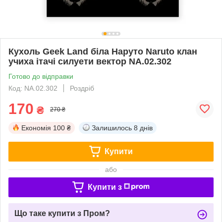
Кухоль Geek Land біла Наруто Naruto клан
учиха ітачі силуети вектор NA.02.302
Готово до відправки
Код: NA.02.302
Роздріб
170
₴
270 ₴
Економія
100 ₴
Залишилось
8 днів
Купити
або
Купити з
Що таке купити з Пром?