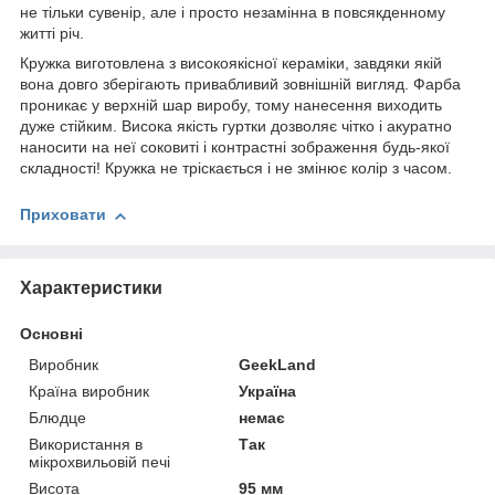
не тільки сувенір, але і просто незамінна в повсякденному
житті річ.
Кружка виготовлена з високоякісної кераміки, завдяки якій
вона довго зберігають привабливий зовнішній вигляд. Фарба
проникає у верхній шар виробу, тому нанесення виходить
дуже стійким. Висока якість гуртки дозволяє чітко і акуратно
наносити на неї соковиті і контрастні зображення будь-якої
складності! Кружка не тріскається і не змінює колір з часом.
Приховати
Характеристики
Основні
Виробник
GeekLand
Країна виробник
Україна
Блюдце
немає
Використання в
Так
мікрохвильовій печі
Висота
95 мм