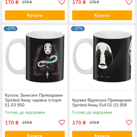
170
170
₴
₴
270 ₴
270 ₴
Купити
Купити
–37%
–37%
Кухоль Занесені Примарами
Spirited Away чарівна історія
Кружка Віднесені Примарами
01.03.950
Spirited Away Evil 01.01.958
Готово до відправки
Готово до відправки
170
170
₴
₴
270 ₴
270 ₴
Купити
Купити