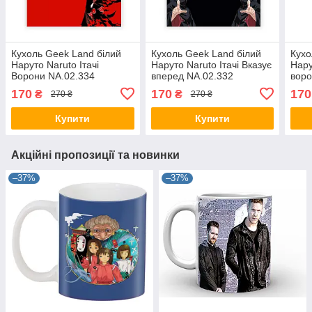
Кухоль Geek Land білий
Кухоль Geek Land білий
Кухо
Наруто Naruto Ітачі
Наруто Naruto Ітачі Вказує
Нару
Ворони NA.02.334
вперед NA.02.332
воро
170
170
170
₴
₴
270 ₴
270 ₴
Купити
Купити
Акційні пропозиції та новинки
–37%
–37%