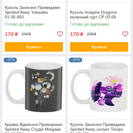
Кухоль Занесені Привидами
Spirited Away Yubaaba
Кухоль Imagine Dragons
01.06.450
музичний гурт CP 03.69
Готово до відправки
Готово до відправки
170
170
₴
₴
270 ₴
270 ₴
Купити
Купити
–37%
–37%
Кружка Віднесені Примарами
Кухоль Занесені Привидами
Spirited Away Студія Міядзакі
Spirited Away силует Тихіро