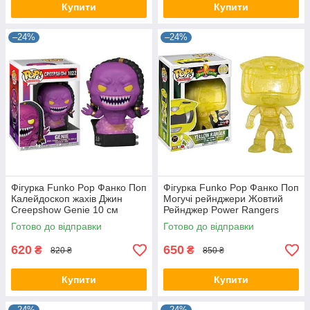
Купити
Купити
–24%
–24%
Фігурка Funko Pop Фанко Поп
Фігурка Funko Pop Фанко Поп
Калейдоскоп жахів Джин
Могучі рейнджери Жовтий
Creepshow Genie 10 см
Рейнджер Power Rangers
Movies C G 1022
Morphing 10 см Serial PR YR
Готово до відправки
Готово до відправки
413
620
650
₴
₴
820 ₴
850 ₴
Купити
Купити
–24%
–24%