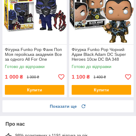
Фігурка Funko Pop Фанк Поп
Фігурка Funko Pop Чорний
Моя геройська академія Все
Адам Black Adam DC Super
за одного All For One
Heroes 10см DC BA 348
Exclusive 10 см Anime MHA
Готово до відправки
Готово до відправки
AF 646
1 000
1 100
₴
₴
1 300 ₴
1 400 ₴
Купити
Купити
Показати ще
Про нас
98% позитивних з 1191 відгука за рік