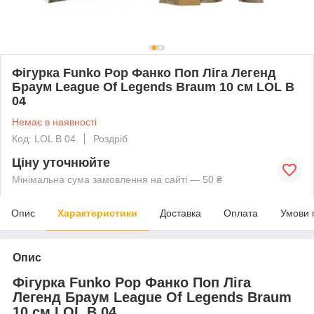
Фігурка Funko Pop Фанко Поп Ліга Легенд
Браум League Of Legends Braum 10 см LOL B
04
Немає в наявності
Код: LOL B 04
Роздріб
Ціну уточнюйте
Мінімальна сума замовлення на сайті — 50 ₴
Опис
Характеристики
Доставка
Оплата
Умови 
Опис
Фігурка Funko Pop Фанко Поп Ліга
Легенд Браум League Of Legends Braum
10 см LOL B 04