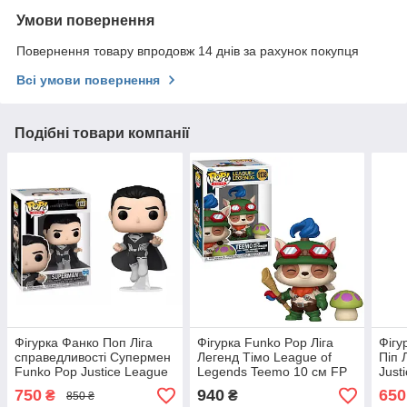
Умови повернення
Повернення товару впродовж 14 днів за рахунок покупця
Всі умови повернення
Подібні товари компанії
Фігурка Фанко Поп Ліга
Фігурка Funko Pop Ліга
Фігу
справедливості Супермен
Легенд Тімо League of
Піп 
Funko Pop Justice League
Legends Teemo 10 см FP
Just
Superman 10 см JL S 1123
LOL T 1138
Prin
750
940
650
₴
₴
850 ₴
JL D