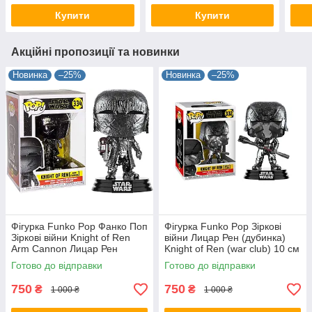
Купити
Купити
Акційні пропозиції та новинки
Новинка
–25%
Новинка
–25%
Фігурка Funko Pop Фанко Поп
Фігурка Funko Pop Зіркові
Зіркові війни Knight of Ren
війни Лицар Рен (дубинка)
Arm Cannon Лицар Рен
Knight of Ren (war club) 10 см
(Ручна гармата) 10 см SW KR
SW KR 332
Готово до відправки
Готово до відправки
334
750
750
₴
₴
1 000 ₴
1 000 ₴