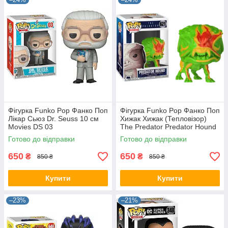
Фігурка Funko Pop Фанко Поп
Фігурка Funko Pop Фанко Поп
Лікар Сьюз Dr. Seuss 10 см
Хижак Хижак (Тепловізор)
Мovies DS 03
The Predator Predator Hound
10 см TP HV PH 621.517
Готово до відправки
Готово до відправки
650
650
₴
₴
850 ₴
850 ₴
Купити
Купити
–23%
–21%