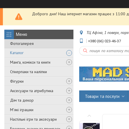
Доброго дня! Наш інтернет магазин працює з 11:00 до
ТЦ Афіна, 1 поверх, пор
+380 (66) 023-46-37
Фотогалерея
Каталог
Манґа, комікси та книги
Стікерпаки та наліпки
Фігурки
Аксесуари та атрибутика
Товари та послуги
Дім та декор
М'які іграшки
Настільні ігри та аксесуари
Брелоки, значки та прикраси