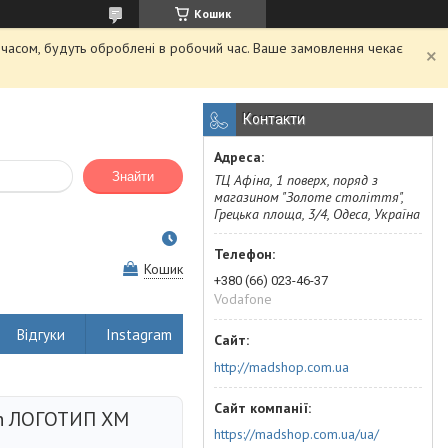
Кошик
м часом, будуть оброблені в робочий час. Ваше замовлення чекає
Контакти
Знайти
ТЦ Афіна, 1 поверх, поряд з
магазином "Золоте століття",
Грецька площа, 3/4, Одеса, Україна
Кошик
+380 (66) 023-46-37
Vodafone
Відгуки
Instagram
http://madshop.com.ua
en ЛОГОТИП ХМ
https://madshop.com.ua/ua/