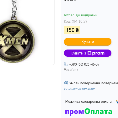
Готово до відправки
Код:
ХМ 10.59
150 ₴
Купити
Купити з
+380 (66) 023-46-37
Vodafone
поверненн
за рахунок покупця