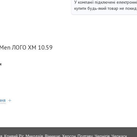
У компанії підключені електронн
купити будь-який товар не покид
-Men ЛОГО ХМ 10.59
м
ння
в, Кривий Ріг, Миколаїв, Вінницю, Херсон, Полтаву, Чернігів, Черкаси