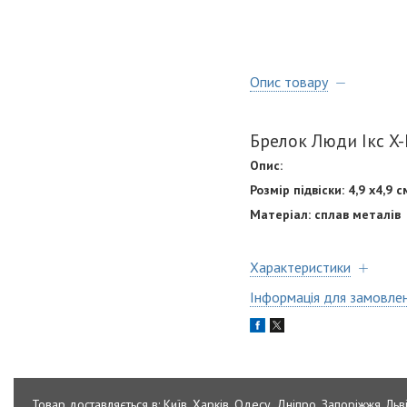
Опис товару
Брелок Люди Ікс X
Опис:
Розмір підвіски: 4,9 х4,9 с
Матеріал: сплав металів
Характеристики
Інформація для замовле
Товар доставляється в: Київ, Харків, Одесу, Дніпро, Запоріжжя, Льві