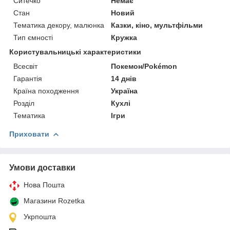
Ситечко
Немає
Стан
Новий
Тематика декору, малюнка
Казки, кіно, мультфільми
Тип ємності
Кружка
Користувальницькі характеристики
Всесвіт
Покемон/Pokémon
Гарантія
14 днів
Країна походження
Україна
Розділ
Кухлі
Тематика
Ігри
Приховати
Умови доставки
Нова Пошта
Магазини Rozetka
Укрпошта