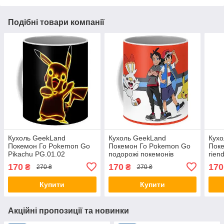
Подібні товари компанії
Кухоль GeekLand
Кухоль GeekLand
Кухо
Покемон Го Pokemon Go
Покемон Го Pokemon Go
Пок
Pikachu PG.01.02
подорожі покемонів
rien
PG.01.01
170
170
170
₴
₴
270 ₴
270 ₴
Купити
Купити
Акційні пропозиції та новинки