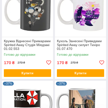
Кружка Віднесені Примарами
Кухоль Занесені Привидами
Spirited Away Студія Міядзакі
Spirited Away силует Тихіро
01.02.553
01.07.470
Готово до відправки
Готово до відправки
170
170
₴
₴
270 ₴
270 ₴
Купити
Купити
–37%
–37%