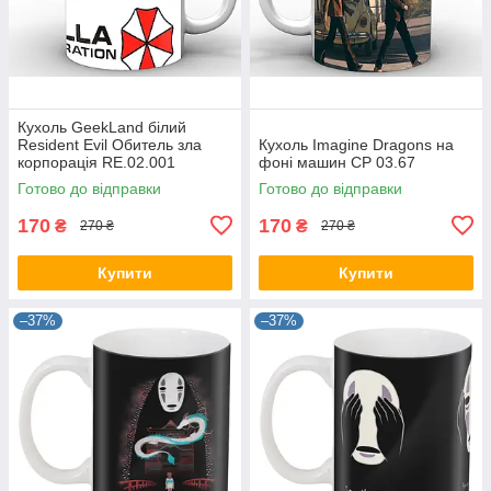
Кухоль GeekLand білий
Resident Evil Обитель зла
Кухоль Imagine Dragons на
корпорація RE.02.001
фоні машин CP 03.67
Готово до відправки
Готово до відправки
170
170
₴
₴
270 ₴
270 ₴
Купити
Купити
–37%
–37%