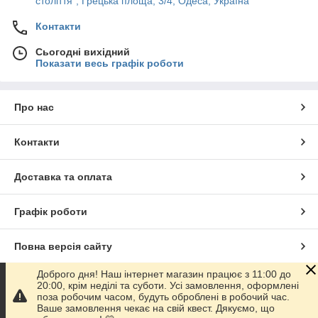
століття", Грецька площа, 3/4, Одеса, Україна
Контакти
Сьогодні вихідний
Показати весь графік роботи
Про нас
Контакти
Доставка та оплата
Графік роботи
Повна версія сайту
Доброго дня! Наш інтернет магазин працює з 11:00 до
Сайт створено на маркетплейсі
Prom.ua
20:00, крім неділі та суботи. Усі замовлення, оформлені
поза робочим часом, будуть оброблені в робочий час.
Ваше замовлення чекає на свій квест. Дякуємо, що
Політика конфіденційності