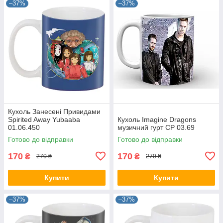
–37%
–37%
Кухоль Занесені Привидами
Spirited Away Yubaaba
Кухоль Imagine Dragons
01.06.450
музичний гурт CP 03.69
Готово до відправки
Готово до відправки
170
170
₴
₴
270 ₴
270 ₴
Купити
Купити
–37%
–37%