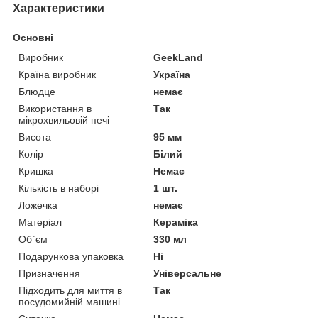
Характеристики
Основні
Виробник
GeekLand
Країна виробник
Україна
Блюдце
немає
Використання в
Так
мікрохвильовій печі
Висота
95 мм
Колір
Білий
Кришка
Немає
Кількість в наборі
1 шт.
Ложечка
немає
Матеріал
Кераміка
Об`єм
330 мл
Подарункова упаковка
Ні
Призначення
Універсальне
Підходить для миття в
Так
посудомийній машині