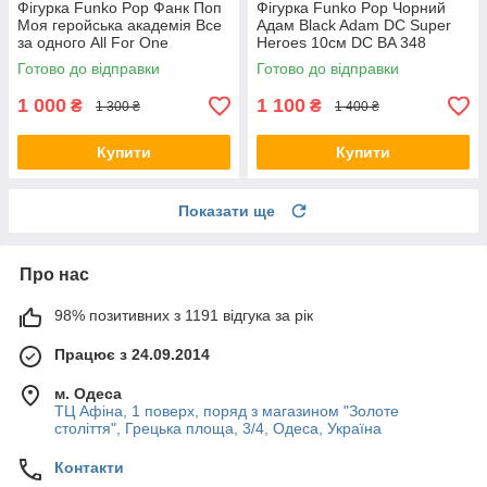
Фігурка Funko Pop Фанк Поп
Фігурка Funko Pop Чорний
Моя геройська академія Все
Адам Black Adam DC Super
за одного All For One
Heroes 10см DC BA 348
Exclusive 10 см Anime MHA
Готово до відправки
Готово до відправки
AF 646
1 000
1 100
₴
₴
1 300 ₴
1 400 ₴
Купити
Купити
Показати ще
Про нас
98% позитивних з 1191 відгука за рік
Працює з 24.09.2014
м. Одеса
ТЦ Афіна, 1 поверх, поряд з магазином "Золоте
століття", Грецька площа, 3/4, Одеса, Україна
Контакти