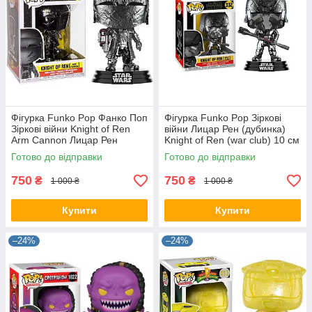
Фігурка Funko Pop Фанко Поп
Фігурка Funko Pop Зіркові
Зіркові війни Knight of Ren
війни Лицар Рен (дубинка)
Arm Cannon Лицар Рен
Knight of Ren (war club) 10 см
(Ручна гармата) 10 см SW KR
SW KR 332
Готово до відправки
Готово до відправки
334
750
750
₴
₴
1 000 ₴
1 000 ₴
Купити
Купити
–24%
–24%