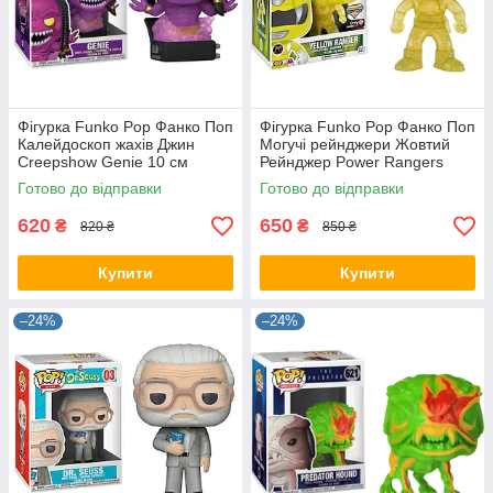
Фігурка Funko Pop Фанко Поп
Фігурка Funko Pop Фанко Поп
Калейдоскоп жахів Джин
Могучі рейнджери Жовтий
Creepshow Genie 10 см
Рейнджер Power Rangers
Movies C G 1022
Morphing 10 см Serial PR YR
Готово до відправки
Готово до відправки
413
620
650
₴
₴
820 ₴
850 ₴
Купити
Купити
–24%
–24%