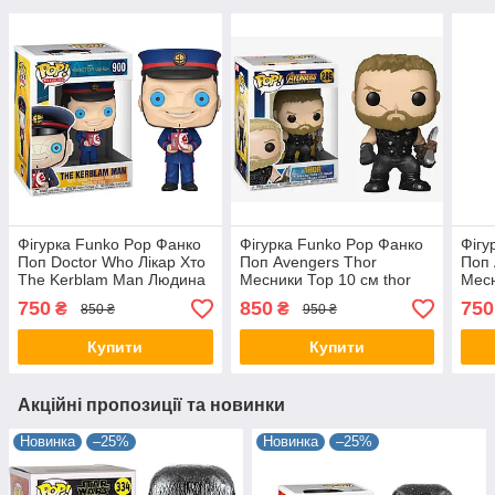
Фігурка Funko Pop Фанко
Фігурка Funko Pop Фанко
Фігу
Поп Doctor Who Лікар Хто
Поп Avengers Thor
Поп
The Kerblam Man Людина
Месники Тор 10 см thor
Месн
Керблам 10 см DW KM
286
Amer
750
850
750
₴
₴
850 ₴
950 ₴
900
10 с
Купити
Купити
Акційні пропозиції та новинки
Новинка
–25%
Новинка
–25%