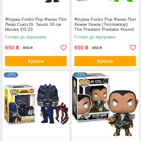
Фігурка Funko Pop Фанко Поп
Фігурка Funko Pop Фанко Поп
Лікар Сьюз Dr. Seuss 10 см
Хижак Хижак (Тепловізор)
Мovies DS 03
The Predator Predator Hound
10 см TP HV PH 621.517
Готово до відправки
Готово до відправки
650
650
₴
₴
850 ₴
850 ₴
Купити
Купити
–23%
–21%