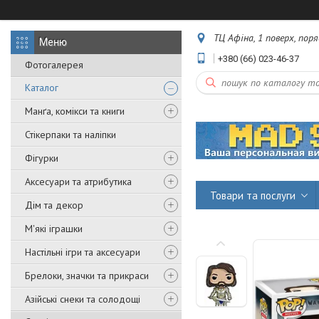
ТЦ Афіна, 1 поверх, пор
+380 (66) 023-46-37
Фотогалерея
Каталог
Манґа, комікси та книги
Стікерпаки та наліпки
Фігурки
Аксесуари та атрибутика
Товари та послуги
Дім та декор
М'які іграшки
Настільні ігри та аксесуари
Брелоки, значки та прикраси
Азійські снеки та солодощі