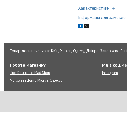
Характеристики
Інформація для замовле
Товар доставляється в: Київ, Харків, Одесу, Дніпро, Запоріжжя, Льві
Робота магазину
Ми в соц.м
Про Компанію Mad Shop
Instagram
Магазини Центр Міста г. Одесса