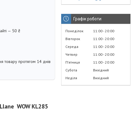
Графік роботи
айті — 50 ₴
Понеділок
11:00
20:00
Вівторок
11:00
20:00
Середа
11:00
20:00
Четвер
11:00
20:00
я товару протягом 14 днів
Пʼятниця
11:00
20:00
Субота
Вихідний
Неділя
Вихідний
g Llane WOW КL285