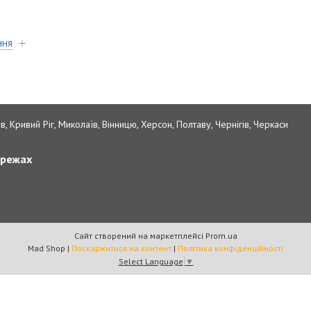
ння
в, Кривий Ріг, Миколаїв, Вінницю, Херсон, Полтаву, Чернігів, Черкаси
ережах
Сайт створений на маркетплейсі
Prom.ua
Mad Shop |
Поскаржитися на контент
|
Політика конфіденційності
Select Language
▼