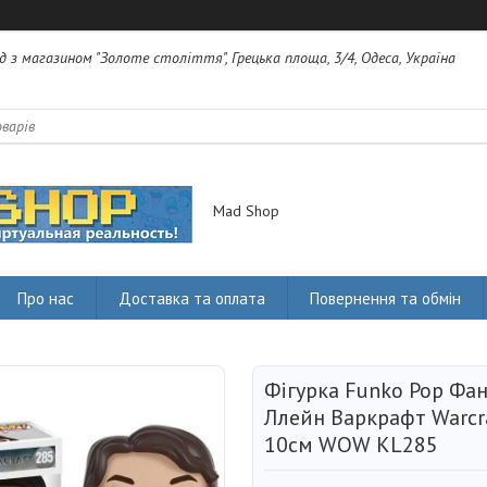
яд з магазином "Золоте століття", Грецька площа, 3/4, Одеса, Україна
Mad Shop
Про нас
Доставка та оплата
Повернення та обмін
Фігурка Funko Pop Фа
Ллейн Варкрафт Warcra
10см WOW КL285