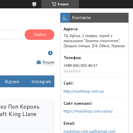
Кошик
Контакти
Знайти
ТЦ Афіна, 1 поверх, поряд з
магазином "Золоте століття",
Грецька площа, 3/4, Одеса, Україна
Кошик
+380 (66) 023-46-37
Vodafone
Відгуки
Instagram
http://madshop.com.ua
нко Поп Король
https://madshop.com.ua/ua/
ft King Llane
madshop.com.ua@gmail.com