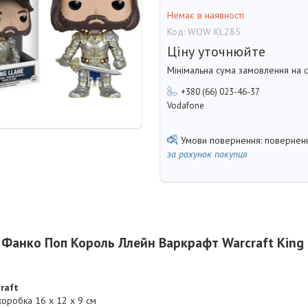
Немає в наявності
Код:
WOW КL285
Ціну уточнюйте
Мінімальна сума замовлення на с
+380 (66) 023-46-37
Vodafone
поверненн
за рахунок покупця
 Фанко Поп Король Ллейн Варкрафт Warcraft Kin
raft
коробка 16 х 12 х 9 см