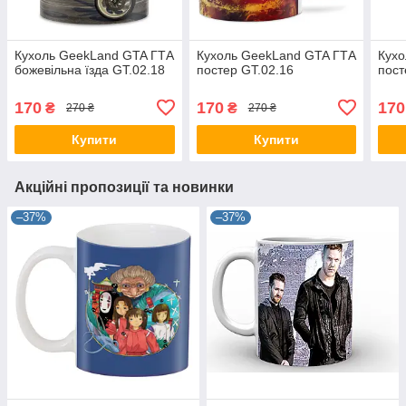
Кухоль GeekLand GTA ГТА
Кухоль GeekLand GTA ГТА
Кухо
божевільна їзда GT.02.18
постер GT.02.16
пост
170
170
170
₴
₴
270 ₴
270 ₴
Купити
Купити
Акційні пропозиції та новинки
–37%
–37%