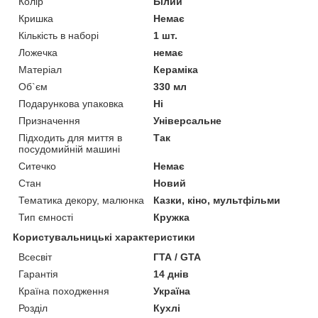
Колір
Білий
Кришка
Немає
Кількість в наборі
1 шт.
Ложечка
немає
Матеріал
Кераміка
Об`єм
330 мл
Подарункова упаковка
Ні
Призначення
Універсальне
Підходить для миття в
Так
посудомийній машині
Ситечко
Немає
Стан
Новий
Тематика декору, малюнка
Казки, кіно, мультфільми
Тип ємності
Кружка
Користувальницькі характеристики
Всесвіт
ГТА / GTA
Гарантія
14 днів
Країна походження
Україна
Розділ
Кухлі