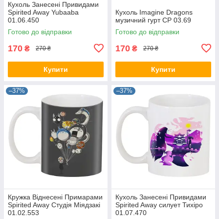
Кухоль Занесені Привидами
Spirited Away Yubaaba
Кухоль Imagine Dragons
01.06.450
музичний гурт CP 03.69
Готово до відправки
Готово до відправки
170
170
₴
₴
270 ₴
270 ₴
Купити
Купити
–37%
–37%
Кружка Віднесені Примарами
Кухоль Занесені Привидами
Spirited Away Студія Міядзакі
Spirited Away силует Тихіро
01.02.553
01.07.470