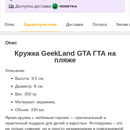
Доступна доставка
Опис
Характеристики
Доставка
Оплата
Умови 
Опис
Кружка GeekLand GTA ГТА на
пляже
Описание:
Высота: 9,5 см;
Диаметр: 8 см;
Вес: 350 гр;
Материал: керамика;
Объем: 330 мл.
Яркая кружка с любимым героем ― оригинальный и
практичный подарок для детей и взрослых. Фотокружка – это
не только сувенир, но и просто незаменимая в повседневной