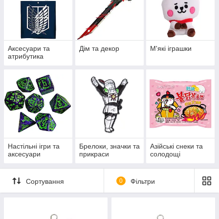
Аксесуари та
Дім та декор
М'які іграшки
атрибутика
Настільні ігри та
Брелоки, значки та
Азійські снеки та
аксесуари
прикраси
солодощі
Сортування
0
Фільтри