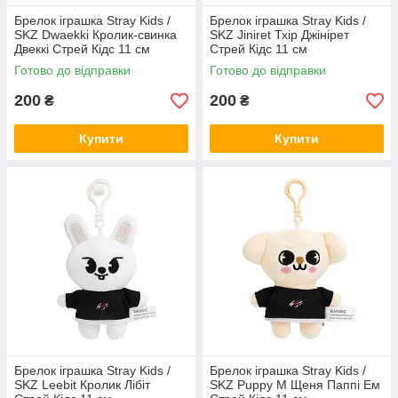
Брелок іграшка Stray Kids /
Брелок іграшка Stray Kids /
SKZ Dwaekki Кролик-свинка
SKZ Jiniret Тхір Джінірет
Двеккі Стрей Кідс 11 см
Стрей Кідс 11 см
Готово до відправки
Готово до відправки
200
200
₴
₴
Купити
Купити
Брелок іграшка Stray Kids /
Брелок іграшка Stray Kids /
SKZ Leebit Кролик Лібіт
SKZ Puppy M Щеня Паппі Ем