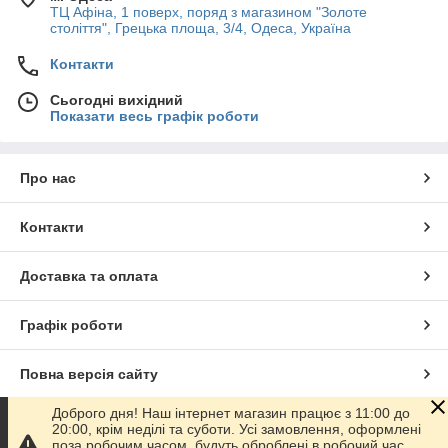
ТЦ Афіна, 1 поверх, поряд з магазином "Золоте
століття", Грецька площа, 3/4, Одеса, Україна
Контакти
Сьогодні вихідний
Показати весь графік роботи
Про нас
Контакти
Доставка та оплата
Графік роботи
Повна версія сайту
Доброго дня! Наш інтернет магазин працює з 11:00 до
Сайт створено на маркетплейсі
Prom.ua
20:00, крім неділі та суботи. Усі замовлення, оформлені
поза робочим часом, будуть оброблені в робочий час.