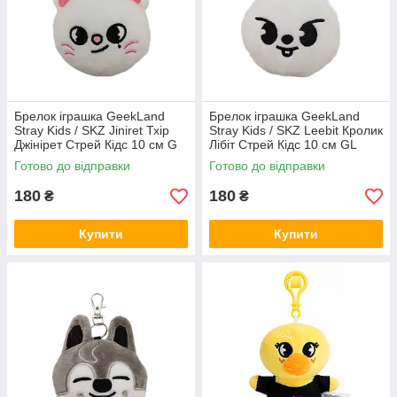
Брелок іграшка GeekLand
Брелок іграшка GeekLand
Stray Kids / SKZ Jiniret Тхір
Stray Kids / SKZ Leebit Кролик
Джінірет Стрей Кідс 10 см G
Лібіт Стрей Кідс 10 см GL
SKZ J08
SKZ L 06
Готово до відправки
Готово до відправки
180
180
₴
₴
Купити
Купити