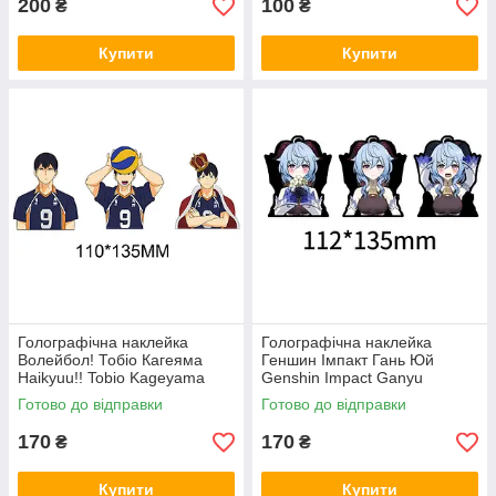
200
100
₴
₴
Купити
Купити
Голографічна наклейка
Голографічна наклейка
Волейбол! Тобіо Кагеяма
Геншин Імпакт Гань Юй
Haikyuu!! Tobio Kageyama
Genshin Impact Ganyu
112x135 мм
Готово до відправки
Готово до відправки
170
170
₴
₴
Купити
Купити