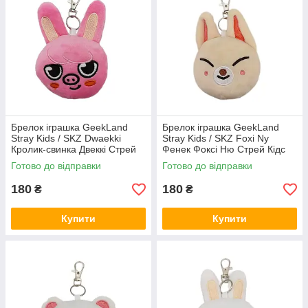
Брелок іграшка GeekLand
Брелок іграшка GeekLand
Stray Kids / SKZ Dwaekki
Stray Kids / SKZ Foxi Ny
Кролик-свинка Двеккі Стрей
Фенек Фоксі Ню Стрей Кідс
Кідс 10 см G SKZ D05
10 см G SKZ FN07
Готово до відправки
Готово до відправки
180
180
₴
₴
Купити
Купити