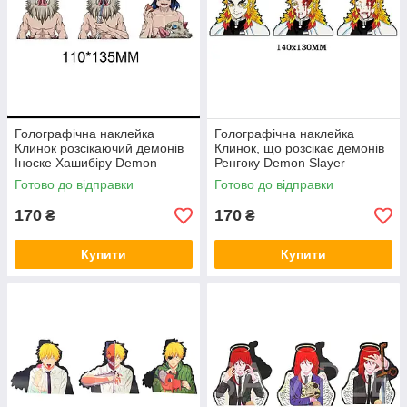
Голографічна наклейка
Голографічна наклейка
Клинок розсікаючий демонів
Клинок, що розсікає демонів
Іноске Хашибіру Demon
Ренгоку Demon Slayer
Slayer Inosuke Hashibira
Rengoku
Готово до відправки
Готово до відправки
110x135 мм
170
170
₴
₴
Купити
Купити