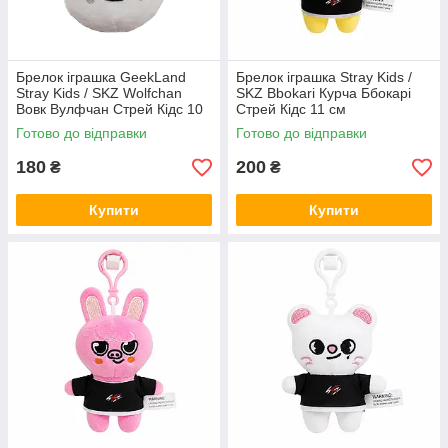
Брелок іграшка GeekLand
Брелок іграшка Stray Kids /
Stray Kids / SKZ Wolfchan
SKZ Bbokari Курча Ббокарі
Вовк Вулфчан Стрей Кідс 10
Стрей Кідс 11 см
см G SKZ04
Готово до відправки
Готово до відправки
180
200
₴
₴
Купити
Купити