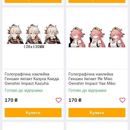
Голографічна наклейка
Голографічна наклейка
Геншин імпакт Казуха Каеда
Геншин Імпакт Яе Міко
Genshin Impact Kazuha
Genshin Impact Yae Miko
Kaeda 120x130 мм
109x130 мм
Готово до відправки
Готово до відправки
170
170
₴
₴
Купити
Купити