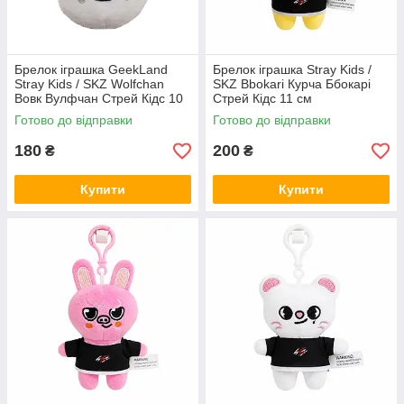
Брелок іграшка GeekLand
Брелок іграшка Stray Kids /
Stray Kids / SKZ Wolfchan
SKZ Bbokari Курча Ббокарі
Вовк Вулфчан Стрей Кідс 10
Стрей Кідс 11 см
см G SKZ04
Готово до відправки
Готово до відправки
180
200
₴
₴
Купити
Купити