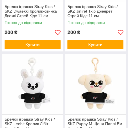
Брелок іграшка Stray Kids /
Брелок іграшка Stray Kids /
SKZ Dwaekki Кролик-свинка
SKZ Jiniret Тхір Джінірет
Двеккі Стрей Кідс 11 см
Стрей Кідс 11 см
Готово до відправки
Готово до відправки
200
200
₴
₴
Купити
Купити
Брелок іграшка Stray Kids /
Брелок іграшка Stray Kids /
SKZ Leebit Кролик Лібіт
SKZ Puppy M Щеня Паппі Ем