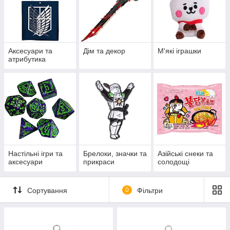
Аксесуари та
Дім та декор
М'які іграшки
атрибутика
Настільні ігри та
Брелоки, значки та
Азійські снеки та
аксесуари
прикраси
солодощі
Сортування
0
Фільтри