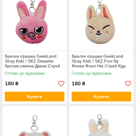
Брелок іграшка GeekLand
Брелок іграшка GeekLand
Stray Kids / SKZ Dwaekki
Stray Kids / SKZ Foxi Ny
Кролик-свинка Двеккі Стрей
Фенек Фоксі Ню Стрей Кідс
Кідс 10 см G SKZ D05
10 см G SKZ FN07
Готово до відправки
Готово до відправки
180
180
₴
₴
Купити
Купити