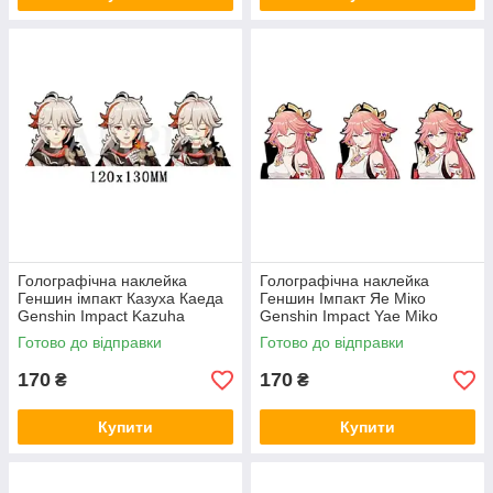
Голографічна наклейка
Голографічна наклейка
Геншин імпакт Казуха Каеда
Геншин Імпакт Яе Міко
Genshin Impact Kazuha
Genshin Impact Yae Miko
Kaeda 120x130 мм
109x130 мм
Готово до відправки
Готово до відправки
170
170
₴
₴
Купити
Купити