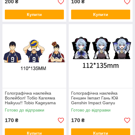
200
100
₴
₴
Купити
Купити
Голографічна наклейка
Голографічна наклейка
Волейбол! Тобіо Кагеяма
Геншин Імпакт Гань Юй
Haikyuu!! Tobio Kageyama
Genshin Impact Ganyu
112x135 мм
Готово до відправки
Готово до відправки
170
170
₴
₴
Купити
Купити