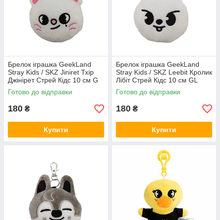
Брелок іграшка GeekLand
Брелок іграшка GeekLand
Stray Kids / SKZ Jiniret Тхір
Stray Kids / SKZ Leebit Кролик
Джінірет Стрей Кідс 10 см G
Лібіт Стрей Кідс 10 см GL
SKZ J08
SKZ L 06
Готово до відправки
Готово до відправки
180
180
₴
₴
Купити
Купити