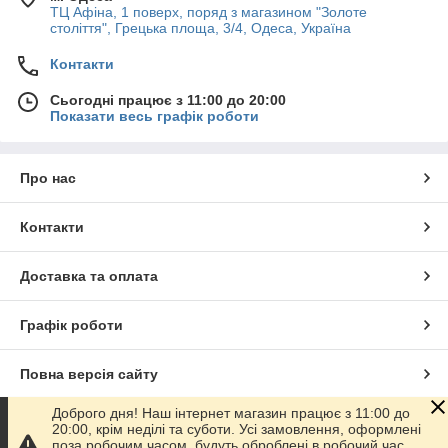
ТЦ Афіна, 1 поверх, поряд з магазином "Золоте
століття", Грецька площа, 3/4, Одеса, Україна
Контакти
Сьогодні працює з 11:00 до 20:00
Показати весь графік роботи
Про нас
Контакти
Доставка та оплата
Графік роботи
Повна версія сайту
Доброго дня! Наш інтернет магазин працює з 11:00 до
Сайт створено на маркетплейсі
Prom.ua
20:00, крім неділі та суботи. Усі замовлення, оформлені
поза робочим часом, будуть оброблені в робочий час.