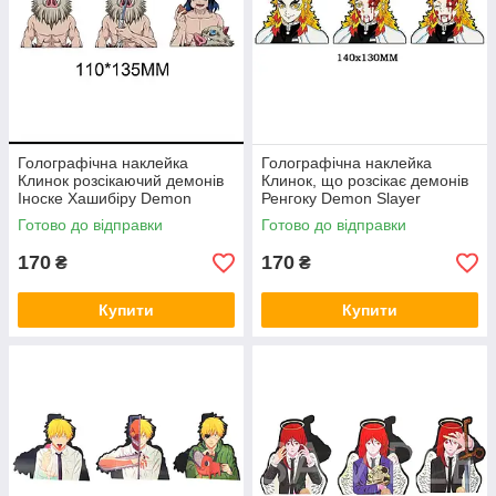
Голографічна наклейка
Голографічна наклейка
Клинок розсікаючий демонів
Клинок, що розсікає демонів
Іноске Хашибіру Demon
Ренгоку Demon Slayer
Slayer Inosuke Hashibira
Rengoku
Готово до відправки
Готово до відправки
110x135 мм
170
170
₴
₴
Купити
Купити